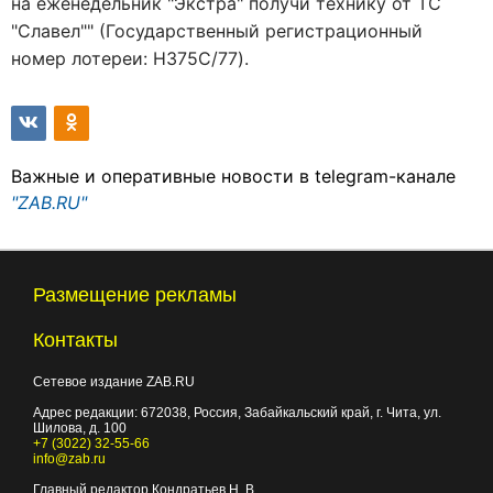
на еженедельник "Экстра" получи технику от ТС
"Славел"" (Государственный регистрационный
номер лотереи: H375C/77).
Важные и оперативные новости в telegram-канале
"ZAB.RU"
Размещение рекламы
Контакты
Сетевое издание ZAB.RU
Адрес редакции:
672038
, Россия, Забайкальский край, г.
Чита
,
ул.
Шилова, д. 100
+7 (3022) 32-55-66
info@zab.ru
Главный редактор Кондратьев Н. В.