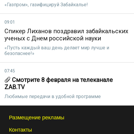
«Газпром», газифицируй Забайкалье!
09:01
Спикер Лиханов поздравил забайкальских
ученых с Днем российской науки
«Пусть каждый ваш день делает мир лучше и
безопаснее!»
07:45
Смотрите 8 февраля на телеканале
ZAB.TV
Любимые передачи в удобной программе
Размещение рекламы
Контакты