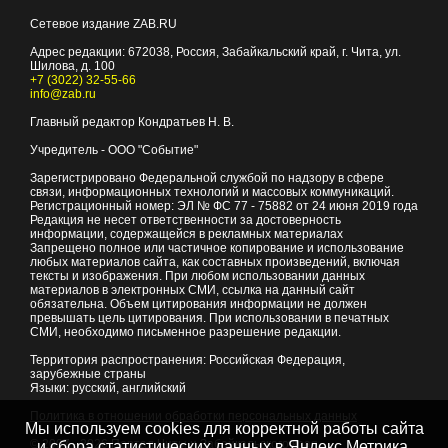
Сетевое издание ZAB.RU
Адрес редакции:
672038
, Россия, Забайкальский край, г.
Чита
,
ул.
Шилова, д. 100
+7 (3022) 32-55-66
info@zab.ru
Главный редактор Кондратьев Н. В.
Учредитель - ООО "Событие"
Зарегистрировано Федеральной службой по надзору в сфере
связи, информационных технологий и массовых коммуникаций.
Регистрационный номер: ЭЛ № ФС 77 - 75882 от 24 июня 2019 года
Редакция не несет ответственности за достоверность
информации, содержащейся в рекламных материалах
Запрещено полное или частичное копирование и использование
любых материалов сайта, как составных произведений, включая
тексты и изображения. При любом использовании данных
материалов в электронных СМИ, ссылка на данный сайт
обязательна. Объем цитирования информации не должен
превышать цель цитирования. При использовании в печатных
СМИ, необходимо письменное разрешение редакции.
Территория распространения: Российская Федерация,
зарубежные страны
Языки: русский, английский
Политика в отношении обработки персональных данных
Мы используем cookies для корректной работы сайта
© 2007 - 2026
Портал Читы и Забайкальского края
и сбора статистических данных в Яндекс.Метрика,