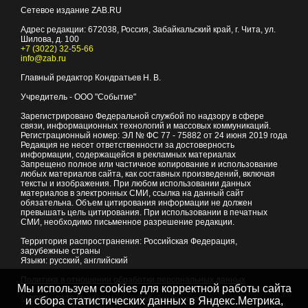
Сетевое издание ZAB.RU
Адрес редакции:
672038
, Россия, Забайкальский край, г.
Чита
,
ул.
Шилова, д. 100
+7 (3022) 32-55-66
info@zab.ru
Главный редактор Кондратьев Н. В.
Учредитель - ООО "Событие"
Зарегистрировано Федеральной службой по надзору в сфере
связи, информационных технологий и массовых коммуникаций.
Регистрационный номер: ЭЛ № ФС 77 - 75882 от 24 июня 2019 года
Редакция не несет ответственности за достоверность
информации, содержащейся в рекламных материалах
Запрещено полное или частичное копирование и использование
любых материалов сайта, как составных произведений, включая
тексты и изображения. При любом использовании данных
материалов в электронных СМИ, ссылка на данный сайт
обязательна. Объем цитирования информации не должен
превышать цель цитирования. При использовании в печатных
СМИ, необходимо письменное разрешение редакции.
Территория распространения: Российская Федерация,
зарубежные страны
Языки: русский, английский
Политика в отношении обработки персональных данных
Мы используем cookies для корректной работы сайта
© 2007 - 2026
Портал Читы и Забайкальского края
и сбора статистических данных в Яндекс.Метрика,