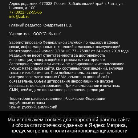
Адрес редакции:
672038
, Россия, Забайкальский край, г.
Чита
,
ул.
Шилова, д. 100
+7 (3022) 32-55-66
info@zab.ru
Главный редактор Кондратьев Н. В.
Учредитель - ООО "Событие"
Зарегистрировано Федеральной службой по надзору в сфере
связи, информационных технологий и массовых коммуникаций.
Регистрационный номер: ЭЛ № ФС 77 - 75882 от 24 июня 2019 года
Редакция не несет ответственности за достоверность
информации, содержащейся в рекламных материалах
Запрещено полное или частичное копирование и использование
любых материалов сайта, как составных произведений, включая
тексты и изображения. При любом использовании данных
материалов в электронных СМИ, ссылка на данный сайт
обязательна. Объем цитирования информации не должен
превышать цель цитирования. При использовании в печатных
СМИ, необходимо письменное разрешение редакции.
Территория распространения: Российская Федерация,
зарубежные страны
Языки: русский, английский
Политика в отношении обработки персональных данных
Мы используем cookies для корректной работы сайта
© 2007 - 2026
Портал Читы и Забайкальского края
и сбора статистических данных в Яндекс.Метрика,
предусмотренных
политикой конфиденциальности