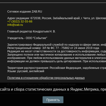
Сетевое издание ZAB.RU
Адрес редакции:
672038
, Россия, Забайкальский край, г.
Чита
,
ул. Шилова
+7 (3022) 32-55-66
info@zab.ru
Главный редактор Кондратьев Н. В.
Учредитель - ООО "Событие"
Зарегистрировано Федеральной службой по надзору в сфере связи, ин
Регистрационный номер: ЭЛ № ФС 77 - 75882 от 24 июня 2019 года
Редакция не несет ответственности за достоверность информации, со
Запрещено полное или частичное копирование и использование любых м
изображения. При любом использовании данных материалов в электро
информации не должен превышать цель цитирования. При использован
Территория распространения: Российская Федерация, зарубежные стр
Языки: русский, английский
Политика в отношении обработки персональных данных
© 2007 - 2026
Портал Читы и Забайкальского края
 сайта и сбора статистических данных в Яндекс.Метрика, 
Принять