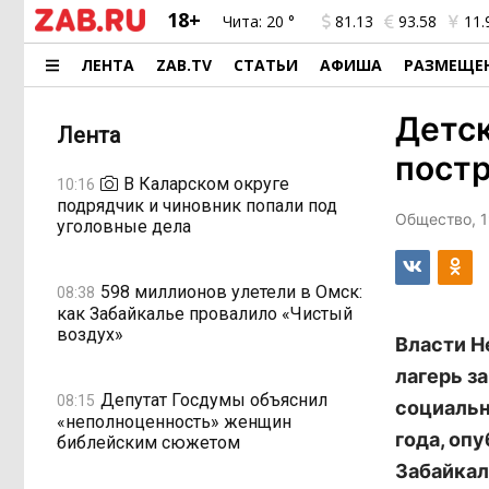
18+
Чита:
20 °
81.13
93.58
11.
ЛЕНТА
ZAB.TV
СТАТЬИ
АФИША
РАЗМЕЩЕ
Детск
Лента
постр
В Каларском округе
10:16
подрядчик и чиновник попали под
Общество, 1
уголовные дела
598 миллионов улетели в Омск:
08:38
как Забайкалье провалило «Чистый
воздух»
Власти Н
лагерь за
Депутат Госдумы объяснил
08:15
социальн
«неполноценность» женщин
года, оп
библейским сюжетом
Забайкал