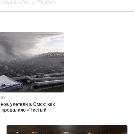
авиши «Ctrl» и «Пробел»
:38
нов улетели в Омск: как
е провалило «Чистый