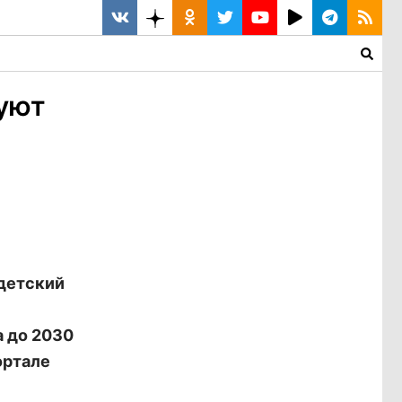
руют
 детский
 до 2030
ортале