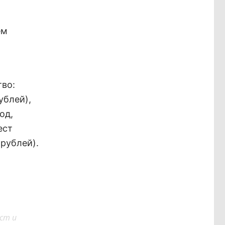
ём
тво:
ублей),
од,
ест
 рублей).
ст и