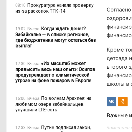
Прокуратура начала проверку
08:10
Согласно
из-за раскопок ТГК-14
оздорови
финансир
Когда ждать денег?
19:02, Вчера
Забайкалье — в списке регионов,
финансир
где бюджетники могут остаться без
выплат
Кроме то
детсада н
«Их масштаб может
17:30, Вчера
второго 
превысить весь наш опыт»: Осипов
предупреждает о климатической
финансиро
угрозе на фоне пожаров в Европе
школы в с
По волнам Арахлея: на
16:00, Вчера
любимом озере забайкальцев
улучшили LTE-сеть
Важные и
Заметили 
Путин подписал закон,
12:33, Вчера