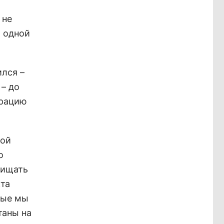
 не
и одной
лся –
 – до
трацию
ной
о
чищать
кта
рые мы
таны на