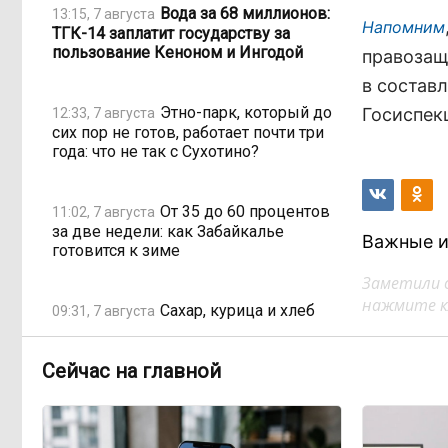
Вода за 68 миллионов:
13:15, 7 августа
Напомним
ТГК-14 заплатит государству за
пользование Кеноном и Ингодой
правозащ
в состав
Этно-парк, который до
Госиспек
12:33, 7 августа
сих пор не готов, работает почти три
года: что не так с Сухотино?
От 35 до 60 процентов
11:02, 7 августа
за две недели: как Забайкалье
Важные и
готовится к зиме
Заметили 
нажмите кл
Сахар, курица и хлеб
09:31, 7 августа
продолжают дорожать, а статистика
рисует обратное
Сейчас на главной
Забайкалье строит
08:01, 7 августа
дамбы раньше сроков, чтобы