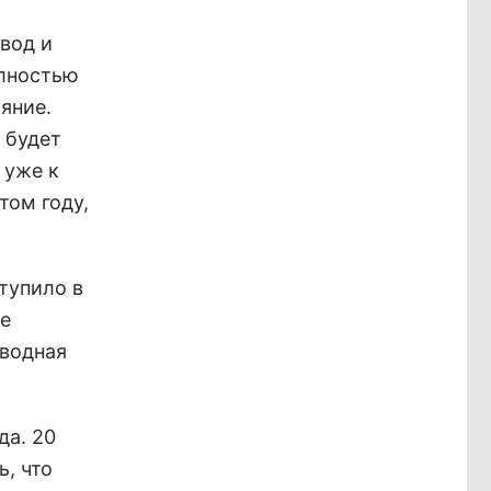
вод и
олностью
яние.
 будет
 уже к
том году,
тупило в
ре
водная
да. 20
, что