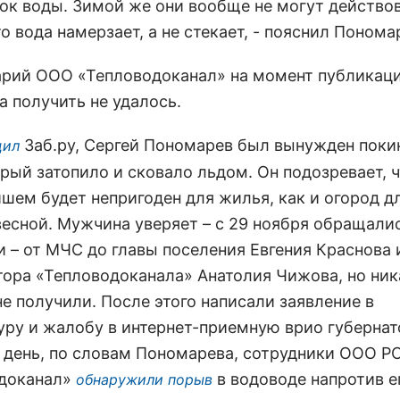
ток воды. Зимой же они вообще не могут действов
о вода намерзает, а не стекает, - пояснил Понома
рий ООО «Тепловодоканал» на момент публикац
а получить не удалось.
Заб.ру, Сергей Пономарев был вынужден поки
щил
рый затопило и сковало льдом. Он подозревает, ч
йшем будет непригоден для жилья, как и огород д
весной. Мужчина уверяет – с 29 ноября обращалис
и – от МЧС до главы поселения Евгения Краснова 
тора «Тепловодоканала» Анатолия Чижова, но ни
е получили. После этого написали заявление в
уру и жалобу в интернет-приемную врио губернат
е день, по словам Пономарева, сотрудники ООО Р
доканал»
в водоводе напротив е
обнаружили порыв