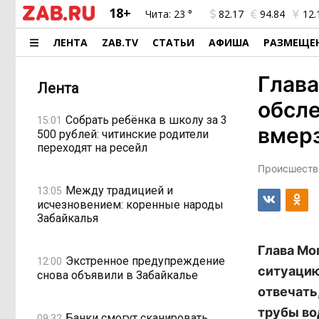
18+
Чита:
23 °
82.17
94.84
12.
ЛЕНТА
ZAB.TV
СТАТЬИ
АФИША
РАЗМЕЩЕ
Глав
Лента
обсле
Собрать ребёнка в школу за 3
15:01
вмерз
500 рублей: читинские родители
переходят на ресейл
Происшестви
Между традицией и
13:05
исчезновением: коренные народы
Забайкалья
Глава Мо
Экстренное предупреждение
12:00
ситуацию
снова объявили в Забайкалье
отвечать
трубы во
Банки смогут сканировать
09:32