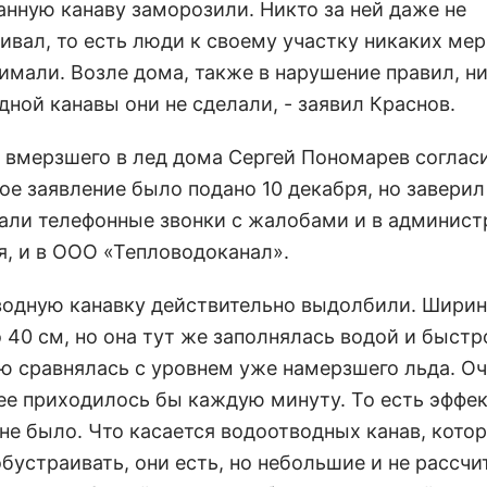
анную канаву заморозили. Никто за ней даже не
ивал, то есть люди к своему участку никаких мер
имали. Возле дома, также в нарушение правил, н
ной канавы они не сделали, - заявил Краснов.
 вмерзшего в лед дома Сергей Пономарев согласи
е заявление было подано 10 декабря, но заверил
лали телефонные звонки с жалобами и в админис
я, и в ООО «Тепловодоканал».
водную канавку действительно выдолбили. Шири
 40 см, но она тут же заполнялась водой и быстр
ю сравнялась с уровнем уже намерзшего льда. О
 ее приходилось бы каждую минуту. То есть эффе
 не было. Что касается водоотводных канав, кото
бустраивать, они есть, но небольшие и не рассчи