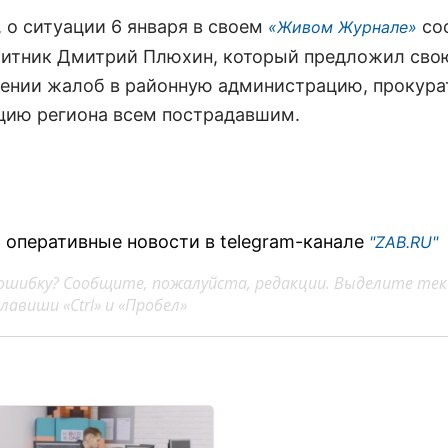
, о ситуации 6 января в своем
со
«Живом Журнале»
итник Дмитрий Плюхин, который предложил св
лении жалоб в районную администрацию, прокура
цию региона всем пострадавшим.
 оперативные новости в telegram-канале
"ZAB.RU"
ошибку? Сообщите, пожалуйста, редакции. Выделите тек
авиши «Ctrl» и «Пробел»