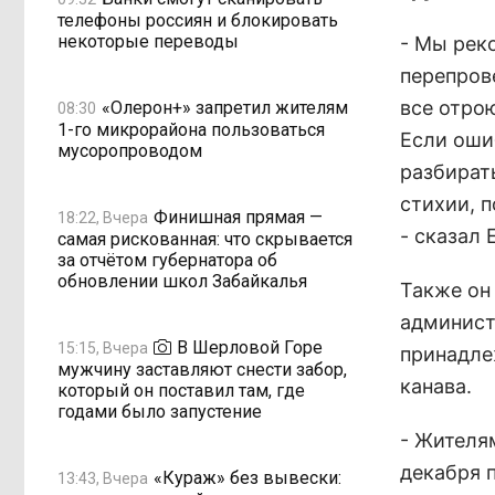
телефоны россиян и блокировать
некоторые переводы
- Мы рек
перепров
все отрою
«Олерон+» запретил жителям
08:30
1-го микрорайона пользоваться
Если оши
мусоропроводом
разбирать
стихии, п
Финишная прямая —
18:22, Вчера
- сказал 
самая рискованная: что скрывается
за отчётом губернатора об
обновлении школ Забайкалья
Также он
администр
В Шерловой Горе
15:15, Вчера
принадле
мужчину заставляют снести забор,
канава.
который он поставил там, где
годами было запустение
- Жителя
декабря 
«Кураж» без вывески:
13:43, Вчера