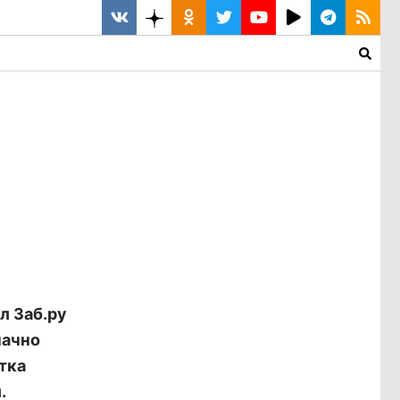
л Заб.ру
начно
тка
.