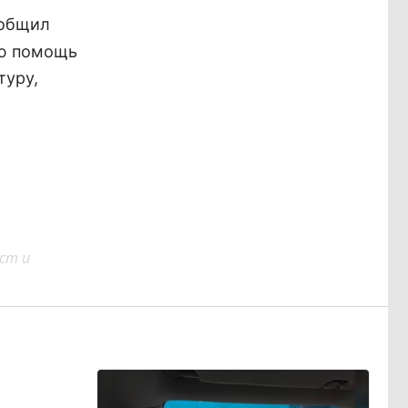
общил
ою помощь
туру,
ст и