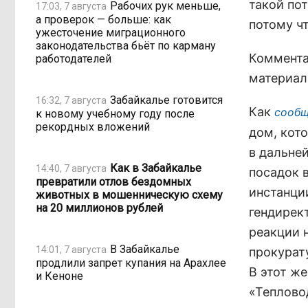
такой по
Рабочих рук меньше,
17:03, 7 августа
а проверок — больше: как
потому чт
ужесточение миграционного
законодательства бьёт по карману
Коммента
работодателей
материал
Забайкалье готовится
16:32, 7 августа
Как
сооб
к новому учебному году после
рекордных вложений
дом, кото
в дальне
Как в Забайкалье
14:40, 7 августа
посадок 
превратили отлов бездомных
инстанци
животных в мошенническую схему
на 20 миллионов рублей
гендирек
реакции н
В Забайкалье
14:01, 7 августа
прокурат
продлили запрет купания на Арахлее
В этот ж
и Кеноне
«Теплово