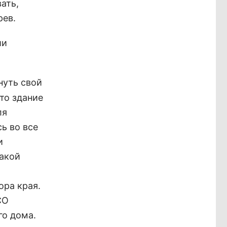
ать,
рев.
ии
нуть свой
то здание
ля
ь во все
и
какой
ора края.
СО
го дома.