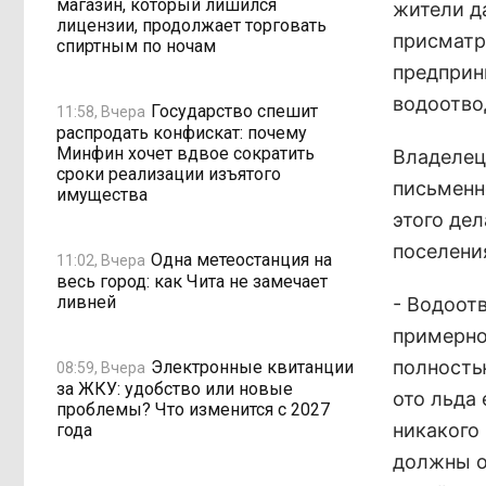
магазин, который лишился
жители д
лицензии, продолжает торговать
присматр
спиртным по ночам
предприн
водоотвод
Государство спешит
11:58, Вчера
распродать конфискат: почему
Минфин хочет вдвое сократить
Владелец
сроки реализации изъятого
письменно
имущества
этого де
поселени
Одна метеостанция на
11:02, Вчера
весь город: как Чита не замечает
ливней
- Водоот
примерно
полность
Электронные квитанции
08:59, Вчера
за ЖКУ: удобство или новые
ото льда
проблемы? Что изменится с 2027
никакого
года
должны о