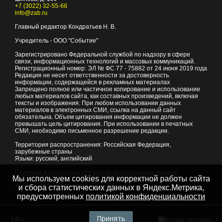
+7 (3022) 32-55-66
info@zab.ru
Главный редактор Кондратьев Н. В.
Учредитель - ООО "Событие"
Зарегистрировано Федеральной службой по надзору в сфере
связи, информационных технологий и массовых коммуникаций.
Регистрационный номер: ЭЛ № ФС 77 - 75882 от 24 июня 2019 года
Редакция не несет ответственности за достоверность
информации, содержащейся в рекламных материалах
Запрещено полное или частичное копирование и использование
любых материалов сайта, как составных произведений, включая
тексты и изображения. При любом использовании данных
материалов в электронных СМИ, ссылка на данный сайт
обязательна. Объем цитирования информации не должен
превышать цель цитирования. При использовании в печатных
СМИ, необходимо письменное разрешение редакции.
Территория распространения: Российская Федерация,
зарубежные страны
Языки: русский, английский
Политика в отношении обработки персональных данных
Мы используем cookies для корректной работы сайта
© 2007 - 2026
Портал Читы и Забайкальского края
и сбора статистических данных в Яндекс.Метрика,
предусмотренных
политикой конфиденциальности
Принять
18+