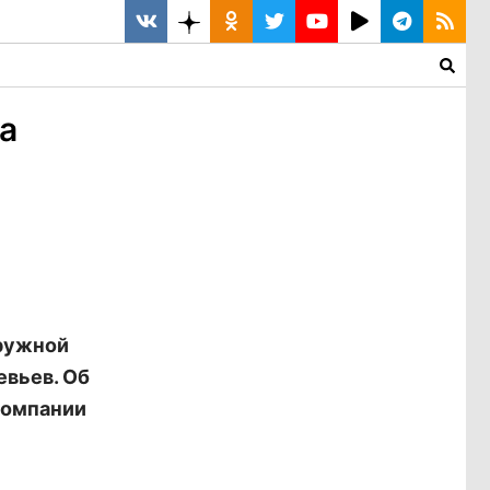
а
ружной
евьев. Об
компании