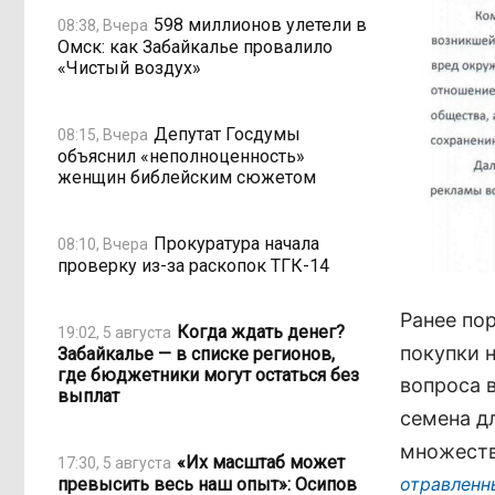
598 миллионов улетели в
08:38, Вчера
Омск: как Забайкалье провалило
«Чистый воздух»
Депутат Госдумы
08:15, Вчера
объяснил «неполноценность»
женщин библейским сюжетом
Прокуратура начала
08:10, Вчера
проверку из-за раскопок ТГК-14
Ранее по
Когда ждать денег?
19:02, 5 августа
покупки 
Забайкалье — в списке регионов,
где бюджетники могут остаться без
вопроса 
выплат
семена д
множеств
«Их масштаб может
17:30, 5 августа
отравленн
превысить весь наш опыт»: Осипов