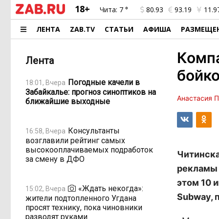
18+
Чита:
7 °
80.93
93.19
11.9
ЛЕНТА
ZAB.TV
СТАТЬИ
АФИША
РАЗМЕЩЕ
Комп
Лента
бойко
Погодные качели в
18:01, Вчера
Забайкалье: прогноз синоптиков на
Анастасия 
ближайшие выходные
Консультанты
16:58, Вчера
возглавили рейтинг самых
высокооплачиваемых подработок
Читинска
за смену в ДФО
рекламы 
этом 10 
«Ждать некогда»:
15:02, Вчера
Subway, 
жители подтопленного Угдана
просят технику, пока чиновники
разводят руками