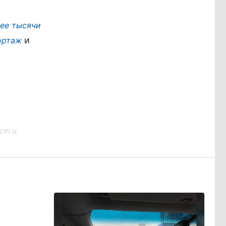
ее тысячи
и
ортаж
ст и