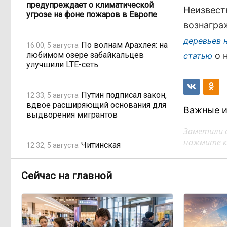
предупреждает о климатической
Неизвест
угрозе на фоне пожаров в Европе
вознагра
деревьев 
По волнам Арахлея: на
16:00, 5 августа
любимом озере забайкальцев
о 
статью
улучшили LTE-сеть
Путин подписал закон,
12:33, 5 августа
вдвое расширяющий основания для
Важные и
выдворения мигрантов
Заметили 
нажмите кл
Читинская
12:32, 5 августа
администрация хочет
отремонтировать кабинет за 6,8
Сейчас на главной
миллиона: что скрывает смета?
«Нефтемаркет»
11:47, 5 августа
отвечает: региональные власти
неточно изложили ситуацию с