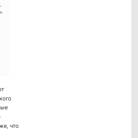
от
кого
ные
о
же, что