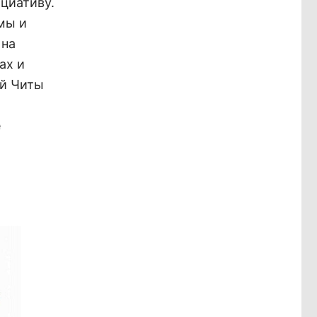
циативу.
мы и
 на
ах и
ей Читы
е