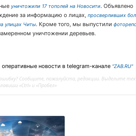
ные
. Объявлено
уничтожили 17 тополей на Новосити
ждение за информацию о лицах,
просверливших бол
. Кроме того, мы выпустили
на улицах Читы
фотореп
намеренном уничтожении деревьев.
 оперативные новости в telegram-канале
"ZAB.RU"
ошибку? Сообщите, пожалуйста, редакции. Выделите тек
авиши «Ctrl» и «Пробел»