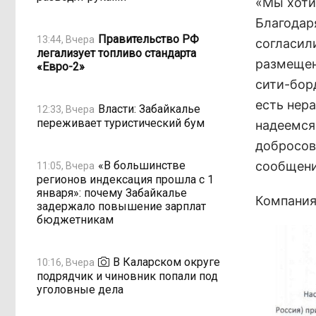
«Мы хоти
Благодар
Правительство РФ
13:44, Вчера
согласил
легализует топливо стандарта
размещен
«Евро-2»
сити-бор
есть нер
Власти: Забайкалье
12:33, Вчера
переживает туристический бум
надеемся
добросов
«В большинстве
сообщени
11:05, Вчера
регионов индексация прошла с 1
января»: почему Забайкалье
Компания
задержало повышение зарплат
бюджетникам
В Каларском округе
10:16, Вчера
подрядчик и чиновник попали под
уголовные дела