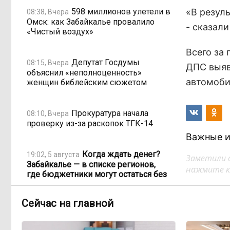
598 миллионов улетели в
«В резул
08:38, Вчера
Омск: как Забайкалье провалило
- сказал
«Чистый воздух»
Всего за
Депутат Госдумы
08:15, Вчера
ДПС выяв
объяснил «неполноценность»
автомоби
женщин библейским сюжетом
Прокуратура начала
08:10, Вчера
проверку из-за раскопок ТГК-14
Важные и
Когда ждать денег?
19:02, 5 августа
Заметили 
Забайкалье — в списке регионов,
нажмите кл
где бюджетники могут остаться без
выплат
Сейчас на главной
«Их масштаб может
17:30, 5 августа
превысить весь наш опыт»: Осипов