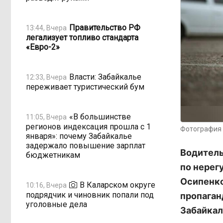
Правительство РФ
13:44, Вчера
легализует топливо стандарта
«Евро-2»
Власти: Забайкалье
12:33, Вчера
переживает туристический бум
«В большинстве
11:05, Вчера
регионов индексация прошла с 1
Фотография 
января»: почему Забайкалье
задержало повышение зарплат
Водитель
бюджетникам
по нерег
Осипенко
В Каларском округе
10:16, Вчера
подрядчик и чиновник попали под
пропаган
уголовные дела
Забайкал