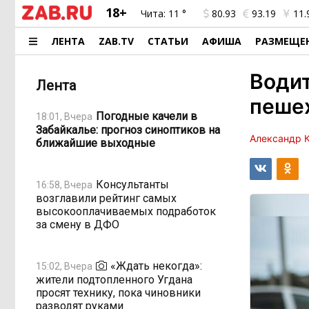
18+
Чита:
11 °
80.93
93.19
11.
ЛЕНТА
ZAB.TV
СТАТЬИ
АФИША
РАЗМЕЩЕ
Водит
Лента
пешех
Погодные качели в
18:01, Вчера
Забайкалье: прогноз синоптиков на
Александр 
ближайшие выходные
Консультанты
16:58, Вчера
возглавили рейтинг самых
высокооплачиваемых подработок
за смену в ДФО
«Ждать некогда»:
15:02, Вчера
жители подтопленного Угдана
просят технику, пока чиновники
разводят руками