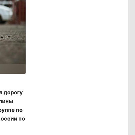
л дорогу
олины
руппе по
оссии по