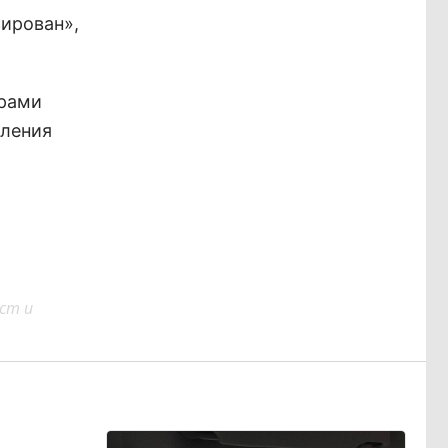
зирован»,
орами
вления
ст и