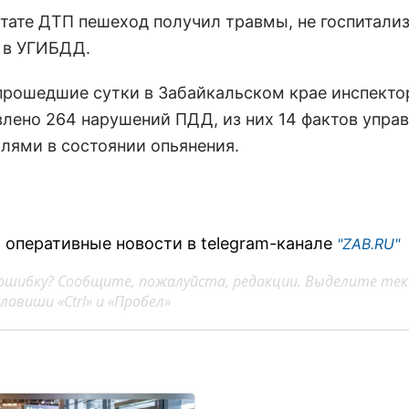
ьтате ДТП пешеход получил травмы, не госпитали
и в УГИБДД.
 прошедшие сутки в Забайкальском крае инспект
лено 264 нарушений ПДД, из них 14 фактов упра
лями в состоянии опьянения.
 оперативные новости в telegram-канале
"ZAB.RU"
ошибку? Сообщите, пожалуйста, редакции. Выделите тек
авиши «Ctrl» и «Пробел»