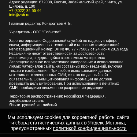
Адрес редакции:
672038
, Россия, Забайкальский край, г.
Чита
,
ул.
Шилова, д. 100
+7 (3022) 32-55-66
info@zab.ru
Главный редактор Кондратьев Н. В.
Учредитель - ООО "Событие"
Зарегистрировано Федеральной службой по надзору в сфере
связи, информационных технологий и массовых коммуникаций.
Регистрационный номер: ЭЛ № ФС 77 - 75882 от 24 июня 2019 года
Редакция не несет ответственности за достоверность
информации, содержащейся в рекламных материалах
Запрещено полное или частичное копирование и использование
любых материалов сайта, как составных произведений, включая
тексты и изображения. При любом использовании данных
материалов в электронных СМИ, ссылка на данный сайт
обязательна. Объем цитирования информации не должен
превышать цель цитирования. При использовании в печатных
СМИ, необходимо письменное разрешение редакции.
Территория распространения: Российская Федерация,
зарубежные страны
Языки: русский, английский
Политика в отношении обработки персональных данных
Мы используем cookies для корректной работы сайта
© 2007 - 2026
Портал Читы и Забайкальского края
и сбора статистических данных в Яндекс.Метрика,
предусмотренных
политикой конфиденциальности