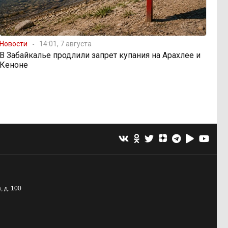
Новости
14:01, 7 августа
В Забайкалье продлили запрет купания на Арахлее и
Кеноне
, д. 100