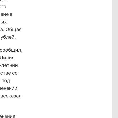
ого
вие в
ных
та. Общая
рублей.
 сообщил,
 Лилия
9-летний
естве со
 под
менении
рассказал
енения