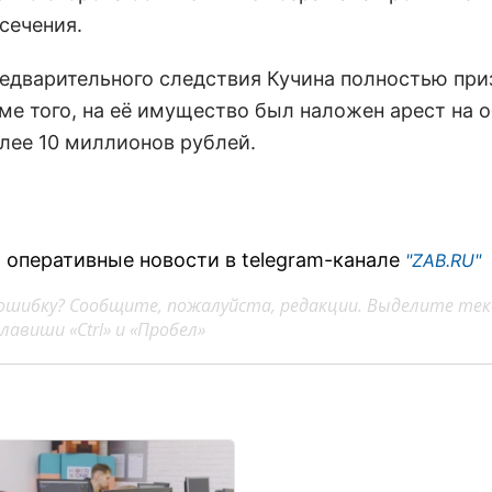
сечения.
редварительного следствия Кучина полностью при
оме того, на её имущество был наложен арест на
лее 10 миллионов рублей.
 оперативные новости в telegram-канале
"ZAB.RU"
ошибку? Сообщите, пожалуйста, редакции. Выделите тек
авиши «Ctrl» и «Пробел»