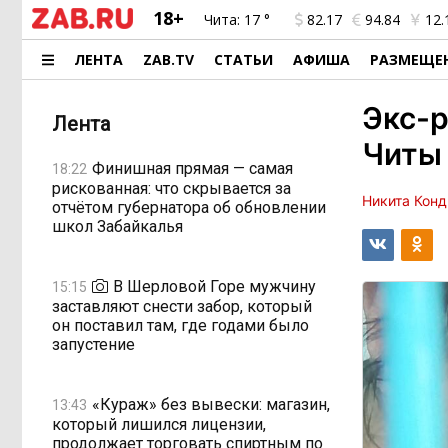
18+
Чита:
17 °
82.17
94.84
12.
ЛЕНТА
ZAB.TV
СТАТЬИ
АФИША
РАЗМЕЩЕ
Экс-р
Лента
Читы
Финишная прямая — самая
18:22
рискованная: что скрывается за
Никита Конд
отчётом губернатора об обновлении
школ Забайкалья
В Шерловой Горе мужчину
15:15
заставляют снести забор, который
он поставил там, где годами было
запустение
«Кураж» без вывески: магазин,
13:43
который лишился лицензии,
продолжает торговать спиртным по