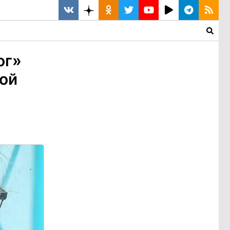
ог»
ой