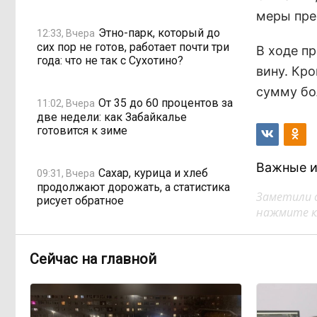
меры пре
Этно-парк, который до
12:33, Вчера
сих пор не готов, работает почти три
В ходе п
года: что не так с Сухотино?
вину. Кр
сумму бо
От 35 до 60 процентов за
11:02, Вчера
две недели: как Забайкалье
готовится к зиме
Важные и
Сахар, курица и хлеб
09:31, Вчера
продолжают дорожать, а статистика
Заметили 
рисует обратное
нажмите кл
Забайкалье строит
08:01, Вчера
дамбы раньше сроков, чтобы
Сейчас на главной
паводки не застали врасплох
Погодные качели в
18:01, 6 августа