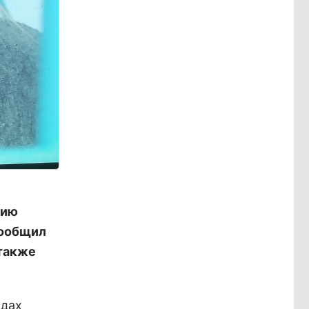
лию
сообщил
 также
одах