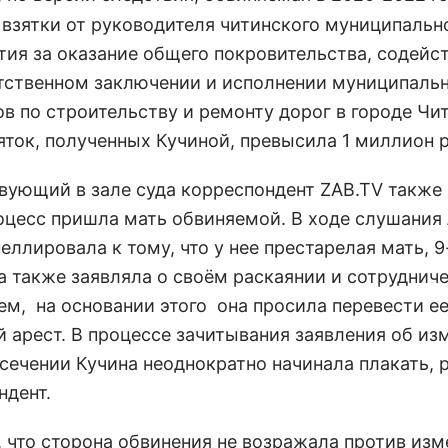
 взятки от руководителя читинского муниципальн
тия за оказание общего покровительства, содейст
тственном заключении и исполнении муниципаль
ов по строительству и ремонту дорог в городе Чи
яток, полученных Кучиной, превысила 1 миллион 
вующий в зале суда корреспондент ZAB.TV также
роцесс пришла мать обвиняемой. В ходе слушания
еллировала к тому, что у нее престарелая мать, 
а также заявляла о своём раскаянии и сотруднич
ем, на основании этого она просила перевести ее
 арест. В процессе зачитывания заявления об из
сечении Кучина неоднократно начинала плакать, 
ндент.
 что сторона обвинения не возражала против изм