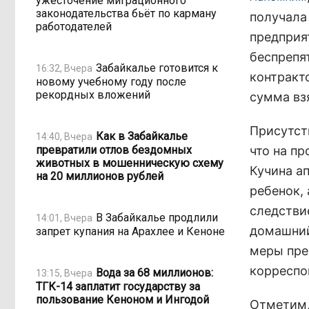
ужесточение миграционного
законодательства бьёт по карману
получала
работодателей
предприя
беспрепя
Забайкалье готовится к
16:32, Вчера
контракт
новому учебному году после
рекордных вложений
сумма вз
Присутст
Как в Забайкалье
14:40, Вчера
превратили отлов бездомных
что на п
животных в мошенническую схему
Кучина ап
на 20 миллионов рублей
ребенок, 
следстви
В Забайкалье продлили
14:01, Вчера
домашний
запрет купания на Арахлее и Кеноне
меры пре
корреспо
Вода за 68 миллионов:
13:15, Вчера
ТГК-14 заплатит государству за
пользование Кеноном и Ингодой
Отметим,