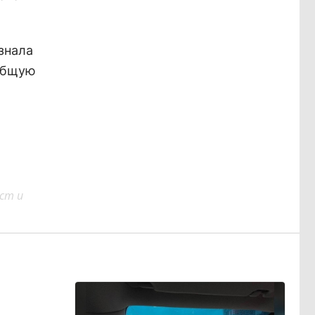
знала
 общую
ст и