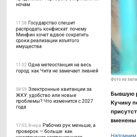
ночам
Государство спешит
11:58
распродать конфискат: почему
Минфин хочет вдвое сократить
сроки реализации изъятого
имущества
Одна метеостанция на весь
11:02
город: как Чита не замечает ливней
Фото из зала
Электронные квитанции за
08:59
Бывшую 
ЖКУ: удобство или новые
проблемы? Что изменится с 2027
Кучину п
года
присутст
вменены 
Рабочих рук меньше, а
17:03, Вчера
проверок — больше: как
Напомним