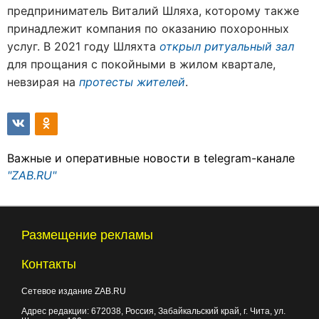
предприниматель Виталий Шляха, которому также
принадлежит компания по оказанию похоронных
услуг. В 2021 году Шляхта
открыл ритуальный зал
для прощания с покойными в жилом квартале,
невзирая на
протесты жителей
.
Важные и оперативные новости в telegram-канале
"ZAB.RU"
Размещение рекламы
Контакты
Сетевое издание ZAB.RU
Адрес редакции:
672038
, Россия, Забайкальский край, г.
Чита
,
ул.