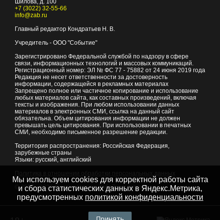
Шилова, д. 100
+7 (3022) 32-55-66
info@zab.ru
Главный редактор Кондратьев Н. В.
Учредитель - ООО "Событие"
Зарегистрировано Федеральной службой по надзору в сфере
связи, информационных технологий и массовых коммуникаций.
Регистрационный номер: ЭЛ № ФС 77 - 75882 от 24 июня 2019 года
Редакция не несет ответственности за достоверность
информации, содержащейся в рекламных материалах
Запрещено полное или частичное копирование и использование
любых материалов сайта, как составных произведений, включая
тексты и изображения. При любом использовании данных
материалов в электронных СМИ, ссылка на данный сайт
обязательна. Объем цитирования информации не должен
превышать цель цитирования. При использовании в печатных
СМИ, необходимо письменное разрешение редакции.
Территория распространения: Российская Федерация,
зарубежные страны
Языки: русский, английский
Политика в отношении обработки персональных данных
Мы используем cookies для корректной работы сайта
© 2007 - 2026
Портал Читы и Забайкальского края
и сбора статистических данных в Яндекс.Метрика,
предусмотренных
политикой конфиденциальности
Принять