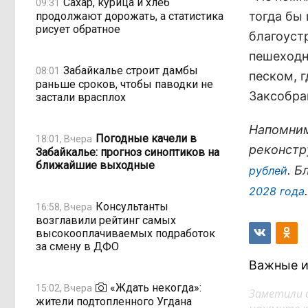
Сахар, курица и хлеб
09:31
тогда бы
продолжают дорожать, а статистика
рисует обратное
благоуст
пешеходн
Забайкалье строит дамбы
08:01
песком, г
раньше сроков, чтобы паводки не
Заксобра
застали врасплох
Напомним
Погодные качели в
18:01, Вчера
реконстр
Забайкалье: прогноз синоптиков на
ближайшие выходные
. 
рублей
.
2028 года
Консультанты
16:58, Вчера
возглавили рейтинг самых
высокооплачиваемых подработок
за смену в ДФО
Важные и
«Ждать некогда»:
15:02, Вчера
Заметили 
жители подтопленного Угдана