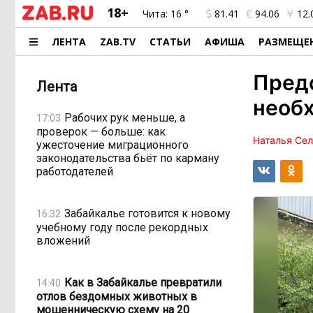
18+
Чита:
16 °
81.41
94.06
12.
ЛЕНТА
ZAB.TV
СТАТЬИ
АФИША
РАЗМЕЩЕ
Предс
Лента
необх
Рабочих рук меньше, а
17:03
проверок — больше: как
Наталья Се
ужесточение миграционного
законодательства бьёт по карману
работодателей
Забайкалье готовится к новому
16:32
учебному году после рекордных
вложений
Как в Забайкалье превратили
14:40
отлов бездомных животных в
мошенническую схему на 20