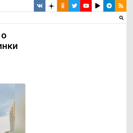
 о
инки