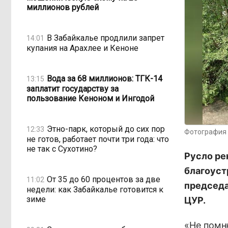
миллионов рублей
В Забайкалье продлили запрет
14:01
купания на Арахлее и Кеноне
Вода за 68 миллионов: ТГК-14
13:15
заплатит государству за
пользование Кеноном и Ингодой
Этно-парк, который до сих пор
12:33
Фотография 
не готов, работает почти три года: что
не так с Сухотино?
Русло ре
благоуст
От 35 до 60 процентов за две
11:02
председа
недели: как Забайкалье готовится к
зиме
ЦУР.
«Не помн