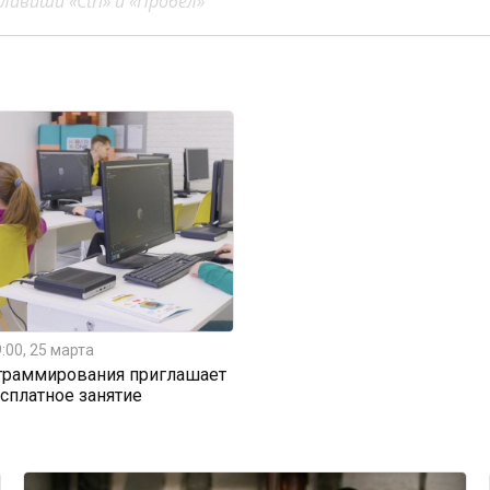
авиши «Ctrl» и «Пробел»
:00, 25 марта
граммирования приглашает
есплатное занятие