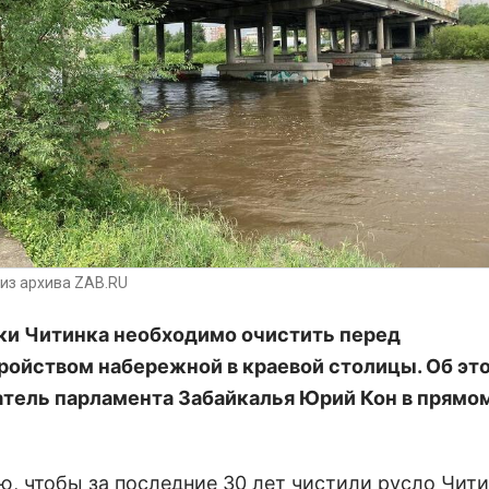
из архива ZAB.RU
ки Читинка необходимо очистить перед
ройством набережной в краевой столицы. Об эт
тель парламента Забайкалья Юрий Кон в прямо
ю, чтобы за последние 30 лет чистили русло Чити