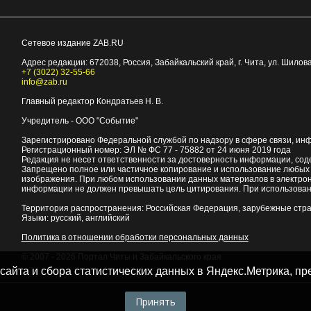
Сетевое издание ZAB.RU
Адрес редакции:
672038
, Россия, Забайкальский край, г.
Чита
,
ул. Шилова
+7 (3022) 32-55-66
info@zab.ru
Главный редактор Кондратьев Н. В.
Учредитель - ООО "Событие"
Зарегистрировано Федеральной службой по надзору в сфере связи, ин
Регистрационный номер: ЭЛ № ФС 77 - 75882 от 24 июня 2019 года
Редакция не несет ответственности за достоверность информации, со
Запрещено полное или частичное копирование и использование любых м
изображения. При любом использовании данных материалов в электро
информации не должен превышать цель цитирования. При использован
Территория распространения: Российская Федерация, зарубежные стр
Языки: русский, английский
Политика в отношении обработки персональных данных
© 2007 - 2026
Портал Читы и Забайкальского края
 сайта и сбора статистических данных в Яндекс.Метрика, 
Принять