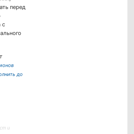
ать перед
о
 с
нального
т
ионов
олнить до
ст и