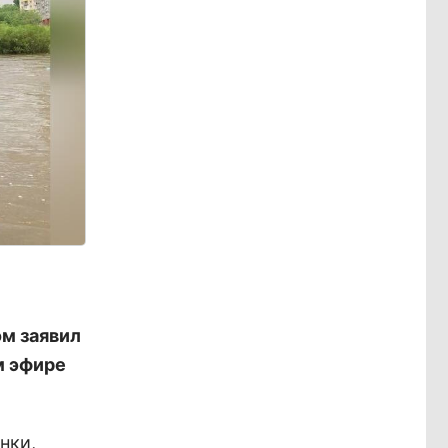
ом заявил
м эфире
нки,