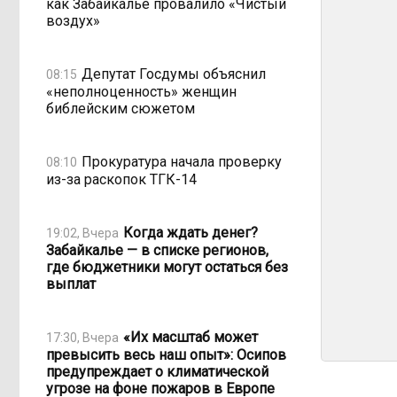
как Забайкалье провалило «Чистый
воздух»
Депутат Госдумы объяснил
08:15
«неполноценность» женщин
библейским сюжетом
Прокуратура начала проверку
08:10
из-за раскопок ТГК-14
Когда ждать денег?
19:02, Вчера
Забайкалье — в списке регионов,
где бюджетники могут остаться без
выплат
«Их масштаб может
17:30, Вчера
превысить весь наш опыт»: Осипов
предупреждает о климатической
угрозе на фоне пожаров в Европе