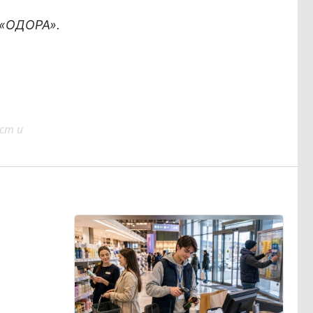
 «ОДОРА».
ст и