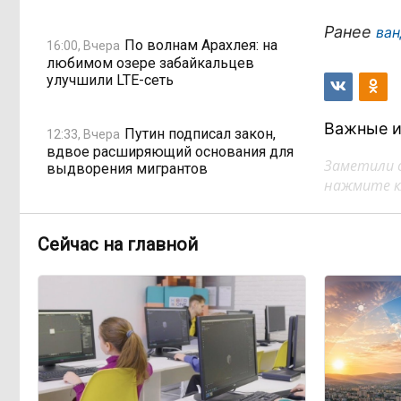
Ранее
ван
По волнам Арахлея: на
16:00, Вчера
любимом озере забайкальцев
улучшили LTE-сеть
Важные и
Путин подписал закон,
12:33, Вчера
вдвое расширяющий основания для
Заметили 
выдворения мигрантов
нажмите кл
Читинская
12:32, Вчера
администрация хочет
Сейчас на главной
отремонтировать кабинет за 6,8
миллиона: что скрывает смета?
«Нефтемаркет» отвечает:
11:47, Вчера
региональные власти неточно
изложили ситуацию с топливным
кризисом