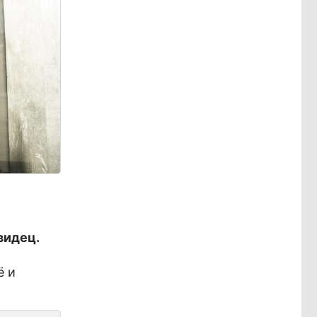
видец.
ё и