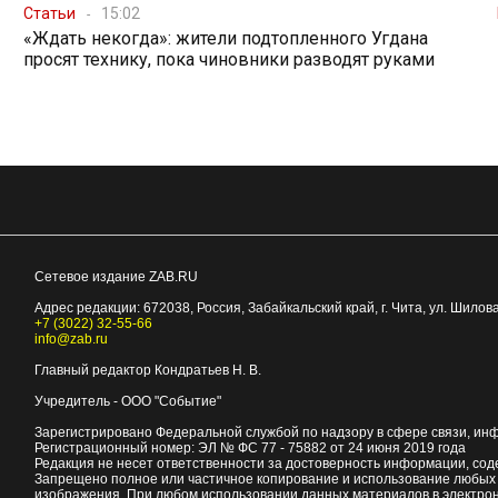
Статьи
15:02
«Ждать некогда»: жители подтопленного Угдана
просят технику, пока чиновники разводят руками
Сетевое издание ZAB.RU
Адрес редакции:
672038
, Россия, Забайкальский край, г.
Чита
,
ул. Шилова
+7 (3022) 32-55-66
info@zab.ru
Главный редактор Кондратьев Н. В.
Учредитель - ООО "Событие"
Зарегистрировано Федеральной службой по надзору в сфере связи, ин
Регистрационный номер: ЭЛ № ФС 77 - 75882 от 24 июня 2019 года
Редакция не несет ответственности за достоверность информации, со
Запрещено полное или частичное копирование и использование любых м
изображения. При любом использовании данных материалов в электро