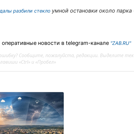
умной остановки около парка
далы разбили стекло
 оперативные новости в telegram-канале
"ZAB.RU"
ошибку? Сообщите, пожалуйста, редакции. Выделите тек
авиши «Ctrl» и «Пробел»