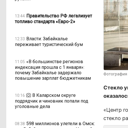
Правительство РФ легализует
13:44
топливо стандарта «Евро-2»
Власти: Забайкалье
12:33
переживает туристический бум
«В большинстве регионов
11:05
индексация прошла с 1 января»:
почему Забайкалье задержало
Фотография 
повышение зарплат бюджетникам
Стекло у
В Каларском округе
оказалос
10:16
подрядчик и чиновник попали под
уголовные дела
«Центр го
стекло ра
598 миллионов улетели в Омск:
08:38