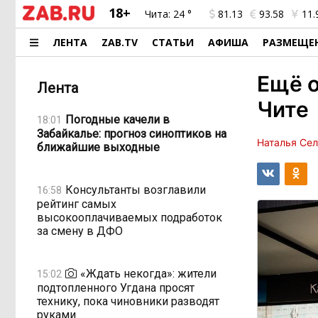
18+
Чита:
24 °
81.13
93.58
11.
ЛЕНТА
ZAB.TV
СТАТЬИ
АФИША
РАЗМЕЩЕ
Ещё о
Лента
Чите
Погодные качели в
18:01
Забайкалье: прогноз синоптиков на
Наталья Се
ближайшие выходные
Консультанты возглавили
16:58
рейтинг самых
высокооплачиваемых подработок
за смену в ДФО
«Ждать некогда»: жители
15:02
подтопленного Угдана просят
технику, пока чиновники разводят
руками