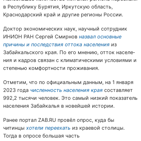
в
Республику Бурятия, Иркутскую область,
Краснодарский край и другие регионы России.
Доктор экономических наук, научный сотрудник
ИНИОН РАН Сергей Смирнов
назвал основные
причины и последствия оттока населения
из
Забайкальского края. По его мнению, от­ток на­се­ле­
ния и кад­ров свя­зан с кли­ма­ти­че­ски­ми усло­ви­я­ми и
сте­пе­нью ком­форт­но­сти про­жи­ва­ния.
Отметим, что по официальным данным, на 1 января
2023 года
численность населения края
составляет
992,2 тысячи человек. Это самый низкий показатель
населения Забайкалья в новейшей истории.
Ранее портал ZAB.RU провёл опрос, куда бы
читинцы
хотели переехать
из краевой столицы.
Тогда в опросе большая часть