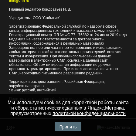
info@zab.ru
Главный редактор Кондратьев Н. В.
Учредитель - ООО "Событие"
Зарегистрировано Федеральной службой по надзору в сфере
связи, информационных технологий и массовых коммуникаций.
Регистрационный номер: ЭЛ № ФС 77 - 75882 от 24 июня 2019 года
Редакция не несет ответственности за достоверность
информации, содержащейся в рекламных материалах
Запрещено полное или частичное копирование и использование
любых материалов сайта, как составных произведений, включая
тексты и изображения. При любом использовании данных
материалов в электронных СМИ, ссылка на данный сайт
обязательна. Объем цитирования информации не должен
превышать цель цитирования. При использовании в печатных
СМИ, необходимо письменное разрешение редакции.
Территория распространения: Российская Федерация,
зарубежные страны
Языки: русский, английский
Политика в отношении обработки персональных данных
Мы используем cookies для корректной работы сайта
© 2007 - 2026
Портал Читы и Забайкальского края
и сбора статистических данных в Яндекс.Метрика,
предусмотренных
политикой конфиденциальности
Принять
18+