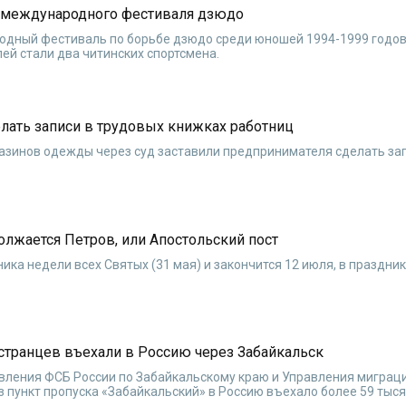
и международного фестиваля дзюдо
родный фестиваль по борьбе дзюдо среди юношей 1994-1999 годо
й стали два читинских спортсмена.
лать записи в трудовых книжках работниц
азинов одежды через суд заставили предпринимателя сделать за
лжается Петров, или Апостольский пост
ика недели всех Святых (31 мая) и закончится 12 июля, в праздни
ностранцев въехали в Россию через Забайкальск
вления ФСБ России по Забайкальскому краю и Управления миграц
з пункт пропуска «Забайкальский» в Россию въехало более 59 тыся