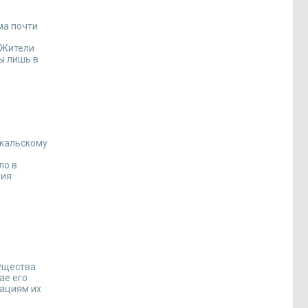
ма почти
 Жители
ы лишь в
йкальскому
ло в
ция
мущества
ае его
зациям их