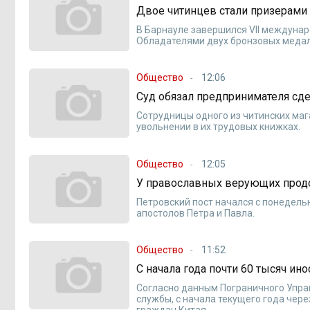
Двое читинцев стали призерам
В Барнауле завершился VII междуна
Обладателями двух бронзовых медале
Общество
12:06
Суд обязал предпринимателя сде
Сотрудницы одного из читинских маг
увольнении в их трудовых книжках.
Общество
12:05
У православных верующих продо
Петровский пост начался с понедельн
апостолов Петра и Павла.
Общество
11:52
С начала года почти 60 тысяч и
Согласно данным Пограничного Упра
службы, с начала текущего года чере