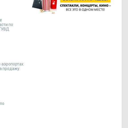
ке
асти по
 ГУВД
в аэропортах
а продажу.
ело