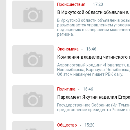
Происшествия
17:20
В Иркутской области объявлен 
В Иркутской области объявлен в роз
разыскивается управлением уголовно
подозрению в совершении мошенничес
региона.
Экономика
16:46
Компания-владелец читинского 
Аэропортовый холдинг «Новапорт», 
Новосибирска, Барнаула, Челябинска
Об этом накануне пишет РБК daily.
Политика
16:46
Парламент Якутии наделил Егор
Государственное Собрание (Ил Тумэн
представление президента России о
Общество
15:20