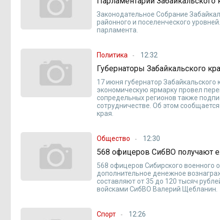
Парламентарии Забайкальского 
Законодательное Собрание Забайкал
районного и поселенческого уровней
парламента.
Политика
12:32
Губернаторы Забайкальского кра
17 июня губернатор Забайкальского к
экономическую ярмарку провел пере
сопредельных регионов также подпи
сотрудничестве. Об этом сообщается
края.
Общество
12:30
568 офицеров СибВО получают е
568 офицеров Сибирского военного о
дополнительное денежное вознаграж
составляют от 35 до 120 тысяч рубл
войсками СибВО Валерий Щебланин.
Спорт
12:26