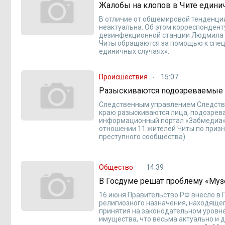
Жалобы на клопов в Чите едини
В отличие от общемировой тенденции
неактуальна. Об этом корреспонден
дезинфекционной станции Людмила Л
Читы обращаются за помощью к спец
единичных случаях».
Происшествия
15:07
Разыскиваются подозреваемые 
Следственным управлением Следстве
краю разыскиваются лица, подозрев
информационный портал «Забмедиа» 
отношении 11 жителей Читы по призн
преступного сообщества).
Общество
14:39
В Госдуме решат проблему «Музе
16 июня Правительство РФ внесло в
религиозного назначения, находящег
принятия на законодательном уровн
имущества, что весьма актуально и д