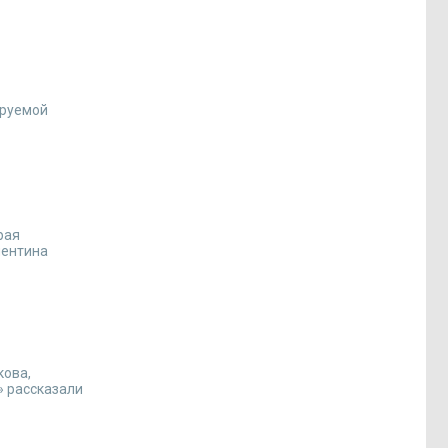
ируемой
рая
лентина
кова,
» рассказали