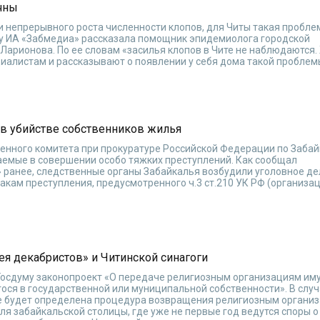
чны
 непрерывного роста численности клопов, для Читы такая пробле
ту ИА «Забмедиа» рассказала помощник эпидемиолога городской
арионова. По ее словам «засилья клопов в Чите не наблюдаются.
иалистам и рассказывают о появлении у себя дома такой проблем
в убийстве собственников жилья
нного комитета при прокуратуре Российской Федерации по Заба
аемые в совершении особо тяжких преступлений. Как сообщал
ранее, следственные органы Забайкалья возбудили уголовное де
акам преступления, предусмотренного ч.3 ст.210 УК РФ (организа
я декабристов» и Читинской синагоги
 Госдуму законопроект «О передаче религиозным организациям и
ося в государственной или муниципальной собственности». В случ
е будет определена процедура возвращения религиозным органи
ля забайкальской столицы, где уже не первые год ведутся споры о