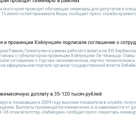
края проводят семинары в районах
ьского края проводит обучающие семинары для депутатов и спец
. 15 июня гостей принимала Акша, сообщает пресс-служба краевог
я и провинции Хэйлунцзян подписали соглашение о сотру
рая Равиль Гениатулин в рамках рабочего визита на XXI Харбинск
говоры с губернатором провинции Хэйлунцзян Ли Чжаньшу. Главы
сали соглашение о торгово-экономическом, научно-техническом и
 на официальном портале органов государственной власти Забайк
жемесячную доплату в 35-120 тысяч рублей
круга, показавших в 2009 году высокие показатели в службе, полу
дение. Выплаты производятся ежемесячно и, в зависимости от д
ей. Об этом агентству «Забмедиа» сообщил пресс-секретарь коман