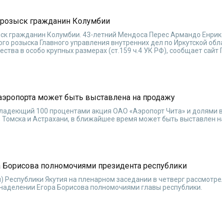
в розыск гражданин Колумбии
ыск гражданин Колумбии. 43-летний Мендоса Перес Армандо Енри
го розыска Главного управления внутренних дел по Иркутской обл
тва в особо крупных размерах (ст.159 ч.4 УК РФ), сообщает сайт
аэропорта может быть выставлена на продажу
владеющий 100 процентами акция ОАО «Аэропорт Чита» и долями 
, Томска и Астрахани, в ближайшее время может быть выставлен н
а Борисова полномочиями президента республики
) Республики Якутия на пленарном заседании в четверг рассмотр
 наделении Егора Борисова полномочиями главы республики.