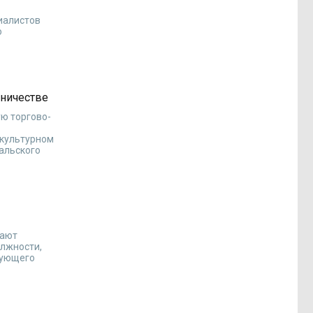
иалистов
о
дничестве
ую торгово-
 культурном
альского
чают
олжности,
дующего