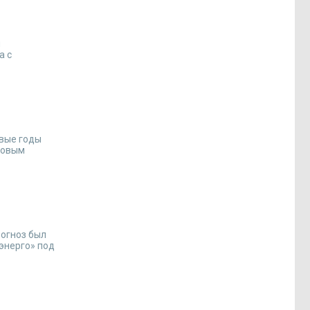
я
а с
рвые годы
довым
рогноз был
энерго» под