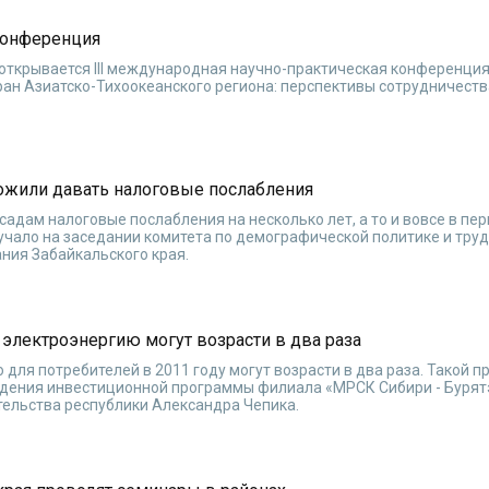
 конференция
и открывается III международная научно-практическая конференци
ран Азиатско-Тихоокеанского региона: перспективы сотрудничеств
ожили давать налоговые послабления
адам налоговые послабления на несколько лет, а то и вовсе в пе
учало на заседании комитета по демографической политике и тру
ния Забайкальского края.
 электроэнергию могут возрасти в два раза
для потребителей в 2011 году могут возрасти в два раза. Такой п
уждения инвестиционной программы филиала «МРСК Сибири - Бурят
ельства республики Александра Чепика.