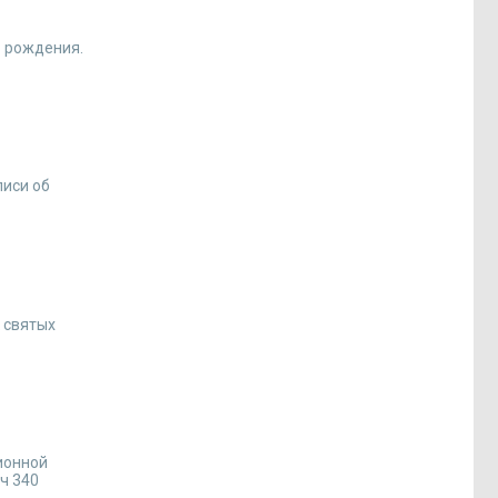
в рождения.
писи об
к святых
ионной
ч 340