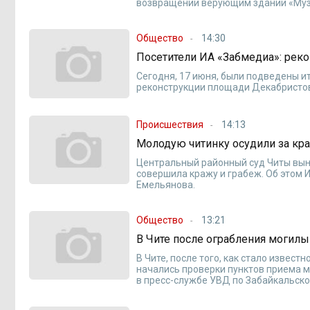
возвращении верующим зданий «Музе
Общество
14:30
Посетители ИА «Забмедиа»: реко
Сегодня, 17 июня, были подведены и
реконструкции площади Декабристо
Происшествия
14:13
Молодую читинку осудили за кр
Центральный районный суд Читы вын
совершила кражу и грабеж. Об этом
Емельянова.
Общество
13:21
В Чите после ограбления могил
В Чите, после того, как стало извес
начались проверки пунктов приема м
в пресс-службе УВД по Забайкальско