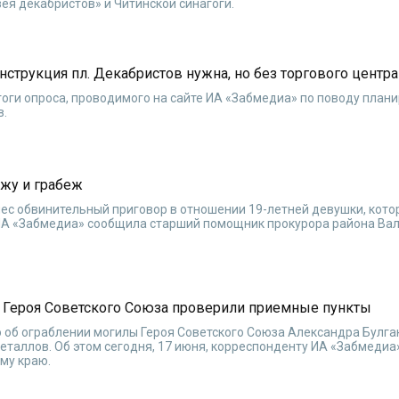
я декабристов» и Читинской синагоги.
нструкция пл. Декабристов нужна, но без торгового центра
тоги опроса, проводимого на сайте ИА «Забмедиа» по поводу план
в.
ажу и грабеж
ес обвинительный приговор в отношении 19-летней девушки, кото
 ИА «Забмедиа» сообщила старший помощник прокурора района Ва
ы Героя Советского Союза проверили приемные пункты
тно об ограблении могилы Героя Советского Союза Александра Булга
еталлов. Об этом сегодня, 17 июня, корреспонденту ИА «Забмедиа
му краю.