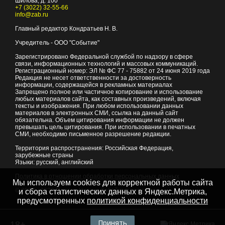
Шилова, д. 100
+7 (3022) 32-55-66
info@zab.ru
Главный редактор Кондратьев Н. В.
Учредитель - ООО "Событие"
Зарегистрировано Федеральной службой по надзору в сфере
связи, информационных технологий и массовых коммуникаций.
Регистрационный номер: ЭЛ № ФС 77 - 75882 от 24 июня 2019 года
Редакция не несет ответственности за достоверность
информации, содержащейся в рекламных материалах
Запрещено полное или частичное копирование и использование
любых материалов сайта, как составных произведений, включая
тексты и изображения. При любом использовании данных
материалов в электронных СМИ, ссылка на данный сайт
обязательна. Объем цитирования информации не должен
превышать цель цитирования. При использовании в печатных
СМИ, необходимо письменное разрешение редакции.
Территория распространения: Российская Федерация,
зарубежные страны
Языки: русский, английский
Политика в отношении обработки персональных данных
Мы используем cookies для корректной работы сайта
© 2007 - 2026
Портал Читы и Забайкальского края
и сбора статистических данных в Яндекс.Метрика,
предусмотренных
политикой конфиденциальности
Принять
18+