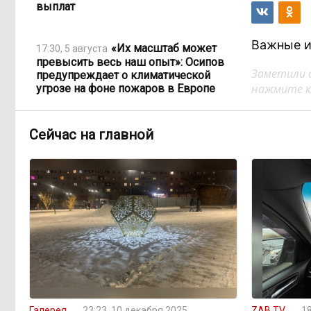
выплат
Важные и
«Их масштаб может
17:30, 5 августа
превысить весь наш опыт»: Осипов
Заметили 
предупреждает о климатической
нажмите кл
угрозе на фоне пожаров в Европе
По волнам Арахлея: на
16:00, 5 августа
Сейчас на главной
любимом озере забайкальцев
улучшили LTE-сеть
Путин подписал закон,
12:33, 5 августа
вдвое расширяющий основания для
выдворения мигрантов
Читинская
12:32, 5 августа
администрация хочет
отремонтировать кабинет за 6,8
миллиона: что скрывает смета?
Галерея
23:23, 10 декабря 2025
ZAB.TV
18