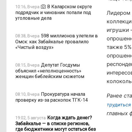
В Каларском округе
10:16, Вчера
подрядчик и чиновник попали под
Лидером 
уголовные дела
коллекци
игрушки 
598 миллионов улетели в
08:38, Вчера
опрошенн
Омск: как Забайкалье провалило
также 5%
«Чистый воздух»
опрошенн
респонде
Депутат Госдумы
08:15, Вчера
объяснил «неполноценность»
интересо
женщин библейским сюжетом
колоколь
Прокуратура начала
08:10, Вчера
Ранее ст
проверку из-за раскопок ТГК-14
трудиться
главных 
Когда ждать денег?
19:02, 5 августа
Забайкалье — в списке регионов,
где бюджетники могут остаться без