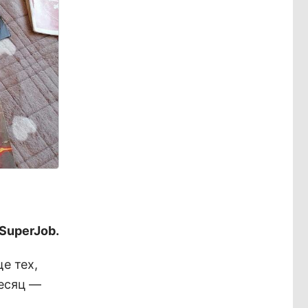
SuperJob.
е тех,
месяц —