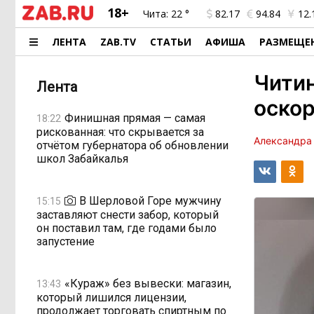
18+
Чита:
22 °
82.17
94.84
12.
ЛЕНТА
ZAB.TV
СТАТЬИ
АФИША
РАЗМЕЩЕ
Читин
Лента
оско
Финишная прямая — самая
18:22
рискованная: что скрывается за
Александра
отчётом губернатора об обновлении
школ Забайкалья
В Шерловой Горе мужчину
15:15
заставляют снести забор, который
он поставил там, где годами было
запустение
«Кураж» без вывески: магазин,
13:43
который лишился лицензии,
продолжает торговать спиртным по