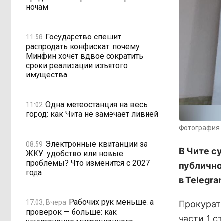
ночам
Государство спешит
11:58
распродать конфискат: почему
Минфин хочет вдвое сократить
сроки реализации изъятого
имущества
Одна метеостанция на весь
11:02
город: как Чита не замечает ливней
Фотография 
Электронные квитанции за
08:59
В Чите с
ЖКУ: удобство или новые
проблемы? Что изменится с 2027
публично
года
в Telegr
Рабочих рук меньше, а
17:03, Вчера
Прокурат
проверок — больше: как
части 1 с