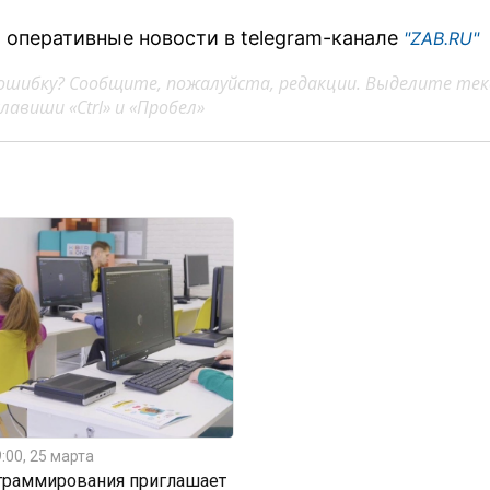
 оперативные новости в telegram-канале
"ZAB.RU"
ошибку? Сообщите, пожалуйста, редакции. Выделите тек
авиши «Ctrl» и «Пробел»
:00, 25 марта
граммирования приглашает