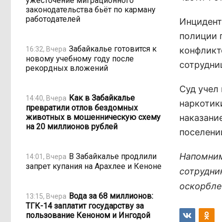
ужесточение миграционного
законодательства бьёт по карману
работодателей
Инцидент
полиции 
Забайкалье готовится к
16:32, Вчера
конфликт
новому учебному году после
сотрудни
рекордных вложений
Суд учел
Как в Забайкалье
14:40, Вчера
наркотик
превратили отлов бездомных
животных в мошенническую схему
наказание
на 20 миллионов рублей
поселении
Напомним
В Забайкалье продлили
14:01, Вчера
запрет купания на Арахлее и Кеноне
сотрудни
оскорбле
Вода за 68 миллионов:
13:15, Вчера
ТГК-14 заплатит государству за
пользование Кеноном и Ингодой