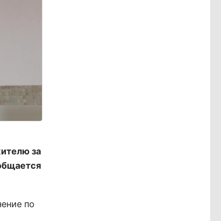
жителю за
ообщается
ение по