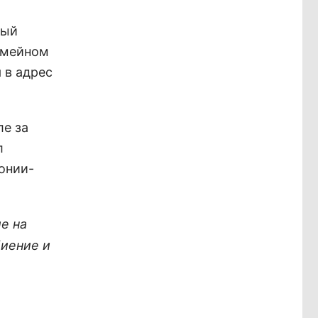
вый
емейном
 в адрес
ле за
л
лонии-
е на
биение и