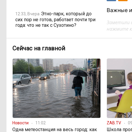
Важные и
Этно-парк, который до
12:33, Вчера
сих пор не готов, работает почти три
Заметили 
года: что не так с Сухотино?
нажмите кл
От 35 до 60 процентов за
11:02, Вчера
Сейчас на главной
две недели: как Забайкалье
готовится к зиме
Сахар, курица и хлеб
09:31, Вчера
продолжают дорожать, а статистика
рисует обратное
Забайкалье строит
08:01, Вчера
дамбы раньше сроков, чтобы
паводки не застали врасплох
Новости
11:02
ZAB.TV
09
Одна метеостанция на весь город: как
Школа про
Погодные качели в
18:01, 6 августа