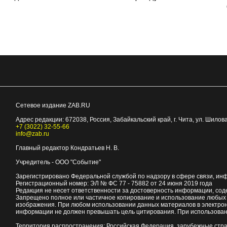
Сетевое издание ZAB.RU
Адрес редакции:
672038
, Россия, Забайкальский край, г.
Чита
,
ул. Шилова
+7 (3022) 32-55-66
info@zab.ru
Главный редактор Кондратьев Н. В.
Учредитель - ООО "Событие"
Зарегистрировано Федеральной службой по надзору в сфере связи, ин
Регистрационный номер: ЭЛ № ФС 77 - 75882 от 24 июня 2019 года
Редакция не несет ответственности за достоверность информации, со
Запрещено полное или частичное копирование и использование любых м
изображения. При любом использовании данных материалов в электро
информации не должен превышать цель цитирования. При использован
Территория распространения: Российская Федерация, зарубежные стр