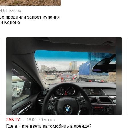
4:01, Вчера
ье продлили запрет купания
 и Кеноне
ZAB.TV
18:00, 20 марта
Где в Чите взять автомобиль в аренду?