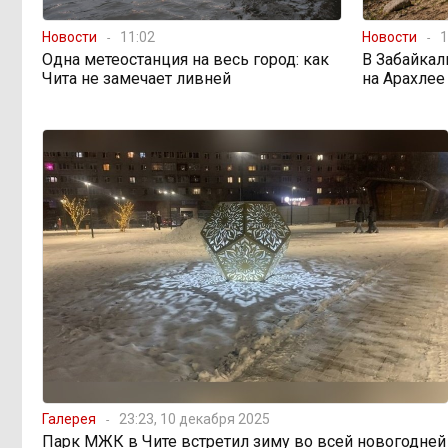
«В большинстве
11:05, 6 августа
регионов индексация прошла с 1
Новости
11:02
Новости
1
января»: почему Забайкалье
Одна метеостанция на весь город: как
В Забайкал
задержало повышение зарплат
Чита не замечает ливней
на Арахлее
бюджетникам
В Каларском
10:16, 6 августа
округе подрядчик и чиновник
попали под уголовные дела
598 миллионов
08:38, 6 августа
улетели в Омск: как Забайкалье
провалило «Чистый воздух»
Депутат Госдумы
08:15, 6 августа
объяснил «неполноценность»
женщин библейским сюжетом
Галерея
23:23, 10 декабря 2025
Парк МЖК в Чите встретил зиму во всей новогодней