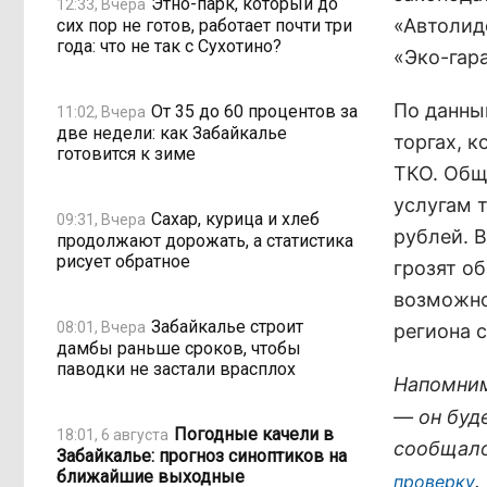
Этно-парк, который до
12:33, Вчера
«Автолид
сих пор не готов, работает почти три
года: что не так с Сухотино?
«Эко-гар
По данны
От 35 до 60 процентов за
11:02, Вчера
две недели: как Забайкалье
торгах, 
готовится к зиме
ТКО. Общ
услугам 
Сахар, курица и хлеб
09:31, Вчера
рублей. 
продолжают дорожать, а статистика
рисует обратное
грозят о
возможно
Забайкалье строит
08:01, Вчера
региона 
дамбы раньше сроков, чтобы
паводки не застали врасплох
Напомним
— он буд
Погодные качели в
18:01, 6 августа
сообщало
Забайкалье: прогноз синоптиков на
ближайшие выходные
.
проверку