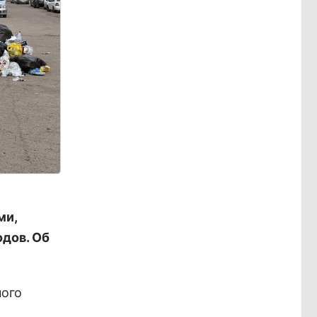
ми,
дов. Об
ного