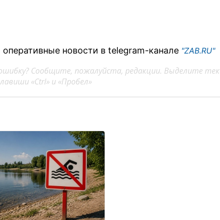
 оперативные новости в telegram-канале
"ZAB.RU"
ошибку? Сообщите, пожалуйста, редакции. Выделите тек
авиши «Ctrl» и «Пробел»