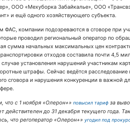
ер», ООО «Мехуборка Забайкалье», ООО «Трансв
ант» и ещё одного хозяйствующего субъекта.
м ФАС, компании подозреваются в сговоре при уч
которые проводил региональный оператор по обр
ая сумма начальных максимальных цен контракт
транспортировки отходов составила почти 4,5 ми
В случае установления нарушений участникам кар
боротные штрафы. Сейчас ведётся расследование 
го сговора и нарушения конкуренции в важной д
сфере.
, что с 1 ноября «Олерон+»
за выво
повысил тариф
ет действителен до 31 декабря текущего года. Та
сь, что регоператор «Олерон+»
угодил под прокур