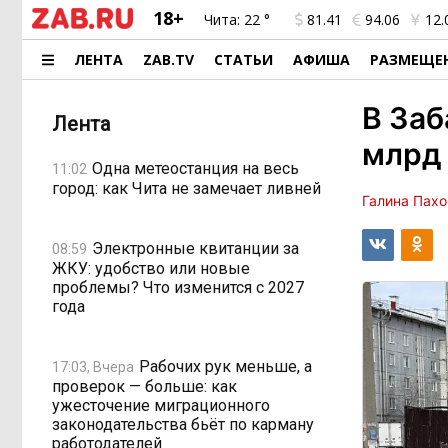
18+
Чита:
22 °
81.41
94.06
12.
ЛЕНТА
ZAB.TV
СТАТЬИ
АФИША
РАЗМЕЩЕ
В Заб
Лента
млрд 
Одна метеостанция на весь
11:02
город: как Чита не замечает ливней
Галина Пах
Электронные квитанции за
08:59
ЖКУ: удобство или новые
проблемы? Что изменится с 2027
года
Рабочих рук меньше, а
17:03, Вчера
проверок — больше: как
ужесточение миграционного
законодательства бьёт по карману
работодателей