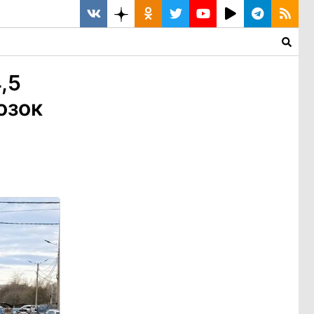
,5
озок