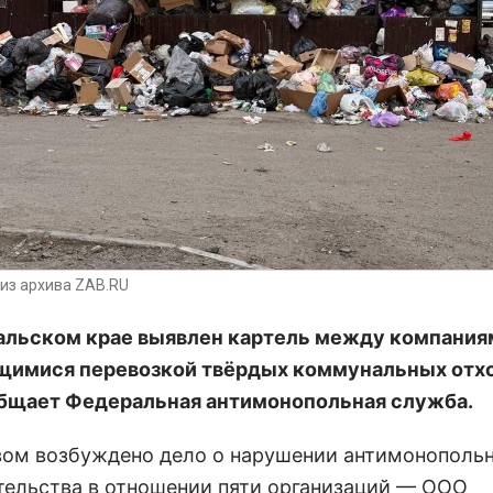
из архива ZAB.RU
альском крае выявлен картель между компания
имися перевозкой твёрдых коммунальных отхо
бщает Федеральная антимонопольная служба.
ом возбуждено дело о нарушении антимонополь
тельства в отношении пяти организаций — ООО