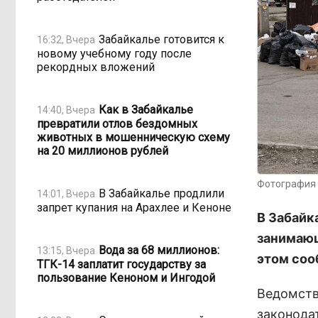
Забайкалье готовится к
16:32, Вчера
новому учебному году после
рекордных вложений
Как в Забайкалье
14:40, Вчера
превратили отлов бездомных
животных в мошенническую схему
на 20 миллионов рублей
Фотография 
В Забайкалье продлили
14:01, Вчера
запрет купания на Арахлее и Кеноне
В Забайк
занимающ
Вода за 68 миллионов:
13:15, Вчера
этом соо
ТГК-14 заплатит государству за
пользование Кеноном и Ингодой
Ведомств
законода