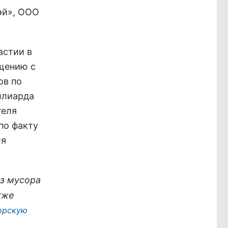
эй», ООО
астии в
ащению с
ов по
ллиарда
теля
по факту
ля
з мусора
кже
орскую