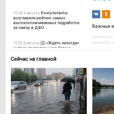
Консультанты
16:58, 6 августа
возглавили рейтинг самых
высокооплачиваемых подработок
Важные и
за смену в ДФО
Заметили 
нажмите кл
«Ждать некогда»:
15:02, 6 августа
жители подтопленного Угдана
просят технику, пока чиновники
разводят руками
Сейчас на главной
Правительство РФ
13:44, 6 августа
легализует топливо стандарта
«Евро-2»
Власти: Забайкалье
12:33, 6 августа
переживает туристический бум