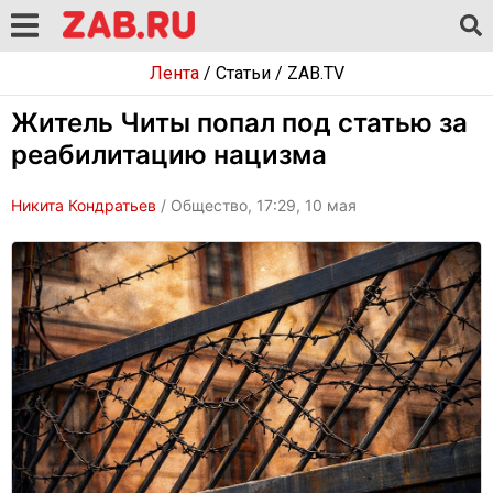
Лента
/
Статьи
/
ZAB.TV
Житель Читы попал под статью за
реабилитацию нацизма
Никита Кондратьев
/ Общество, 17:29, 10 мая