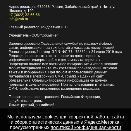
Адрес редакции:
672038
, Россия, Забайкальский край, г.
Чита
,
ул.
Шилова, д. 100
+7 (3022) 32-55-66
info@zab.ru
Главный редактор Кондратьев Н. В.
Учредитель - ООО "Событие"
Зарегистрировано Федеральной службой по надзору в сфере
связи, информационных технологий и массовых коммуникаций.
Регистрационный номер: ЭЛ № ФС 77 - 75882 от 24 июня 2019 года
Редакция не несет ответственности за достоверность
информации, содержащейся в рекламных материалах
Запрещено полное или частичное копирование и использование
любых материалов сайта, как составных произведений, включая
тексты и изображения. При любом использовании данных
материалов в электронных СМИ, ссылка на данный сайт
обязательна. Объем цитирования информации не должен
превышать цель цитирования. При использовании в печатных
СМИ, необходимо письменное разрешение редакции.
Территория распространения: Российская Федерация,
зарубежные страны
Языки: русский, английский
Политика в отношении обработки персональных данных
Мы используем cookies для корректной работы сайта
© 2007 - 2026
Портал Читы и Забайкальского края
и сбора статистических данных в Яндекс.Метрика,
предусмотренных
политикой конфиденциальности