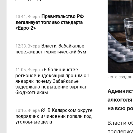
Правительство РФ
13:44, Вчера
легализует топливо стандарта
«Евро-2»
Власти: Забайкалье
12:33, Вчера
переживает туристический бум
«В большинстве
11:05, Вчера
регионов индексация прошла с 1
Фото создан
января»: почему Забайкалье
задержало повышение зарплат
Админист
бюджетникам
алкоголя
на всю р
В Каларском округе
10:16, Вчера
подрядчик и чиновник попали под
уголовные дела
Власти о
поддержа