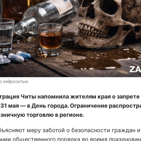
о нейросетью
рация Читы напомнила жителям края о запрете
 31 мая — в День города. Ограничение распростр
озничную торговлю в регионе.
бъясняют меру заботой о безопасности граждан и
нии общественного порядка во время празднован