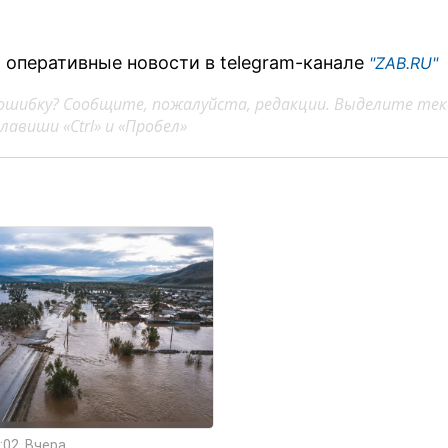
 оперативные новости в telegram-канале
"ZAB.RU"
ошибку? Сообщите, пожалуйста, редакции. Выделите тек
авиши «Ctrl» и «Пробел»
:02, Вчера