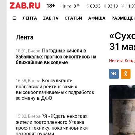
18+
Чита:
8 °
80.93
93.19
11.9
ЛЕНТА
ZAB.TV
СТАТЬИ
АФИША
РАЗМЕЩЕ
«Сухо
Лента
31 ма
Погодные качели в
18:01, Вчера
Забайкалье: прогноз синоптиков на
Никита Конд
ближайшие выходные
Консультанты
16:58, Вчера
возглавили рейтинг самых
высокооплачиваемых подработок
за смену в ДФО
«Ждать некогда»:
15:02, Вчера
жители подтопленного Угдана
просят технику, пока чиновники
разводят руками