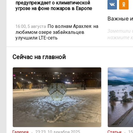
предупреждает о климатической
угрозе на фоне пожаров в Европе
Важные и
По волнам Арахлея: на
16:00, 5 августа
Заметили 
любимом озере забайкальцев
нажмите кл
улучшили LTE-сеть
Путин подписал закон,
12:33, 5 августа
Сейчас на главной
вдвое расширяющий основания для
выдворения мигрантов
Читинская
12:32, 5 августа
администрация хочет
отремонтировать кабинет за 6,8
миллиона: что скрывает смета?
«Нефтемаркет»
11:47, 5 августа
отвечает: региональные власти
неточно изложили ситуацию с
Галерея
23:23, 10 декабря 2025
Статьи
15