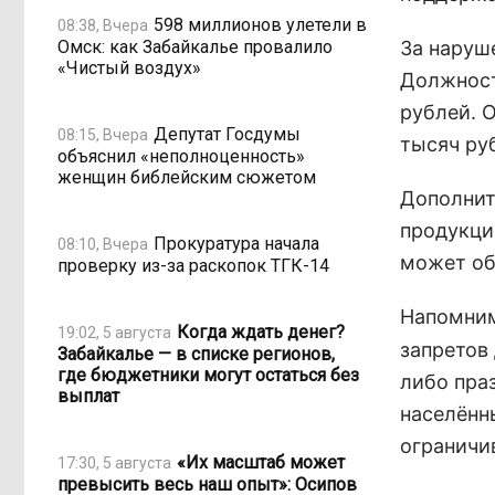
598 миллионов улетели в
08:38, Вчера
Омск: как Забайкалье провалило
За наруш
«Чистый воздух»
Должност
рублей. 
Депутат Госдумы
08:15, Вчера
тысяч ру
объяснил «неполноценность»
женщин библейским сюжетом
Дополнит
продукци
Прокуратура начала
08:10, Вчера
может об
проверку из-за раскопок ТГК-14
Напомним
Когда ждать денег?
19:02, 5 августа
запретов
Забайкалье — в списке регионов,
где бюджетники могут остаться без
либо праз
выплат
населённ
ограничив
«Их масштаб может
17:30, 5 августа
превысить весь наш опыт»: Осипов