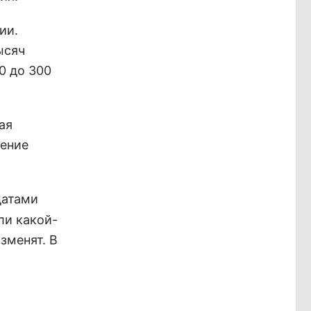
ии.
ысяч
0 до 300
ая
шение
датами
ли какой-
зменят. В