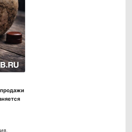
 продажи
аняется
ия.