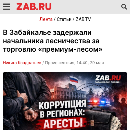
Лента
/
Статьи
/
ZAB.TV
В Забайкалье задержали
начальника лесничества за
торговлю «премиум-лесом»
Никита Кондратьев
/ Происшествия, 14:40, 29 мая