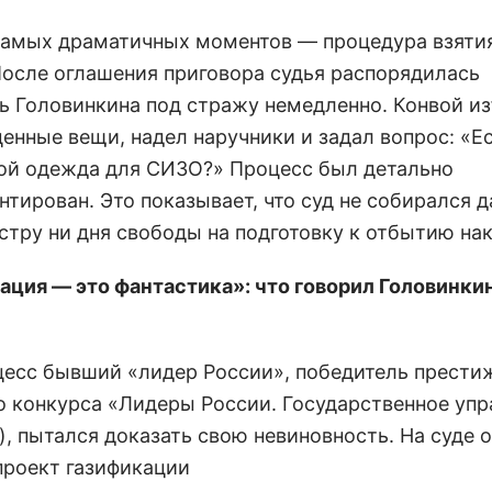
самых драматичных моментов — процедура взяти
После оглашения приговора судья распорядилась
ь Головинкина под стражу немедленно. Конвой из
ценные вещи, надел наручники и задал вопрос: «Ес
бой одежда для СИЗО?» Процесс был детально
тирован. Это показывает, что суд не собирался д
стру ни дня свободы на подготовку к отбытию нак
ация — это фантастика»: что говорил Головинкин
цесс бывший «лидер России», победитель прести
о конкурса «Лидеры России. Государственное упр
), пытался доказать свою невиновность. На суде 
проект газификации