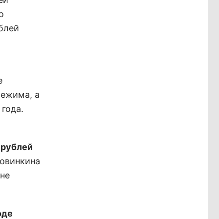
о
блей
е
режима, а
года.
 рублей
ловинкина
 не
оде