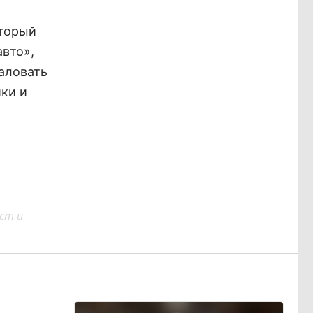
оторый
вто»,
жаловать
ики и
ст и