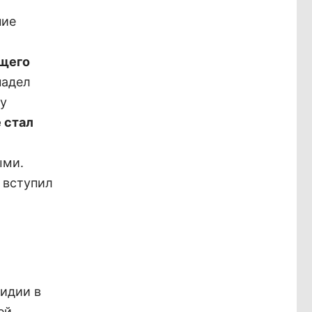
у
ние
бщего
надел
 у
 стал
ыми.
 вступил
идии в
ей