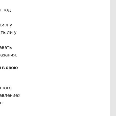
я под
ъял у
ть ли у
авать
азания.
 в свою
жного
авление»
он