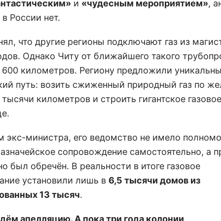
нтастическим»
и
«чудесным мероприятием»
, 
в России нет.
нял, что другие регионы подключают газ из маги
одов. Однако Читу от ближайшего такого трубопр
 600 километров. Региону предложили уникальны
кий путь: возить сжиженный природный газ по же
 тысячи километров и строить гигантское газово
е.
м экс-министра, его ведомство не имело полном
казначейское сопровождение самостоятельно, а п
о был обречён. В реальности в итоге газовое
ание установили лишь в
6,5 тысячи домов из
ованных 13 тысяч
.
дём апелляцию. А пока три года колонии