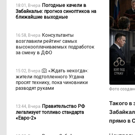
Погодные качели в
18:01, Вчера
Забайкалье: прогноз синоптиков на
ближайшие выходные
Консультанты
16:58, Вчера
возглавили рейтинг самых
высокооплачиваемых подработок
за смену в ДФО
«Ждать некогда»:
15:02, Вчера
жители подтопленного Угдана
просят технику, пока чиновники
разводят руками
Фото создан
Такого в
Правительство РФ
13:44, Вчера
Забайкал
легализует топливо стандарта
«Евро-2»
прямо в С