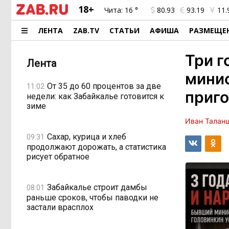
18+
Чита:
16 °
80.93
93.19
11.
ЛЕНТА
ZAB.TV
СТАТЬИ
АФИША
РАЗМЕЩЕ
Три г
Лента
мини
От 35 до 60 процентов за две
11:02
приг
недели: как Забайкалье готовится к
зиме
Иван Талан
Сахар, курица и хлеб
09:31
продолжают дорожать, а статистика
рисует обратное
Забайкалье строит дамбы
08:01
раньше сроков, чтобы паводки не
застали врасплох