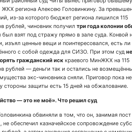
ный районный суд Читы вынес приговор бывшем
 ЖКХ региона Алексею Головинкину. За превыше
ий, из-за которого бюджет региона лишился 115
в рублей, чиновник получил
три года колонии о
 был взят под стражу прямо в зале суда. Конвой 
, изъял ценные вещи и поинтересовался, есть ли
ённого с собой одежда для СИЗО. При этом суд
не
орять гражданский иск
краевого МинЖКХ на 115
в рублей — деньги так и остались не возмещённ
имущества экс-чиновника сняли. Приговор пока не
 у стороны защиты есть 15 дней на обжалование.
йство — это не моё». Что решил суд
оловинкина обвиняли в том, что он, занимая пост
, не обеспечил казначейское сопровождение субс
н рублей, а затем заключил соглашение с компани