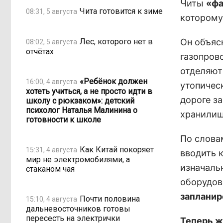
Читы
«фа
Чита готовится к зиме
08:31, 5 августа
которому 
Лес, которого нет в
Он объяс
08:02, 5 августа
отчётах
газопров
отделяют
«Ребёнок должен
16:00, 4 августа
утопичес
хотеть учиться, а не просто идти в
дороге за
школу с рюкзаком»: детский
психолог Наталья Малинина о
хранилищ
готовности к школе
По слова
Как Китай покоряет
15:31, 4 августа
вводить 
мир не электромобилями, а
изначальн
стаканом чая
оборудов
запланир
Почти половина
15:10, 4 августа
дальневосточников готовы
пересесть на электрички
Теперь ж