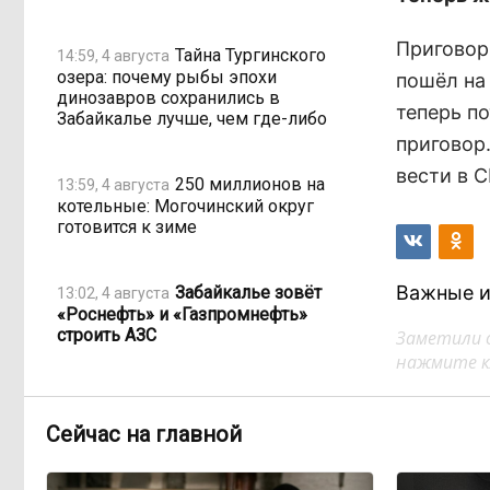
Приговор
Тайна Тургинского
14:59, 4 августа
озера: почему рыбы эпохи
пошёл на
динозавров сохранились в
теперь по
Забайкалье лучше, чем где-либо
приговор.
вести в С
250 миллионов на
13:59, 4 августа
котельные: Могочинский округ
готовится к зиме
Важные и
Забайкалье зовёт
13:02, 4 августа
«Роснефть» и «Газпромнефть»
строить АЗС
Заметили 
нажмите кл
Вместо корабля —
11:59, 4 августа
пустота: с чем остались дети на
Сейчас на главной
площади Декабристов?