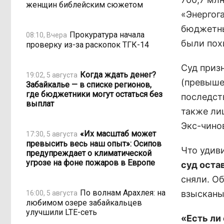
женщин библейским сюжетом
«Энергог
бюджетны
Прокуратура начала
08:10, Вчера
были пох
проверку из-за раскопок ТГК-14
Суд призн
Когда ждать денег?
19:02, 5 августа
(превыше
Забайкалье — в списке регионов,
где бюджетники могут остаться без
последст
выплат
также ли
Экс-чинов
«Их масштаб может
17:30, 5 августа
превысить весь наш опыт»: Осипов
Что удив
предупреждает о климатической
угрозе на фоне пожаров в Европе
суд оста
сняли. Об
По волнам Арахлея: на
взысканы
16:00, 5 августа
любимом озере забайкальцев
улучшили LTE-сеть
«Есть ли