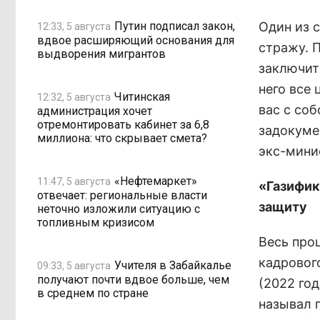
Путин подписал закон,
Один из 
12:33, 5 августа
вдвое расширяющий основания для
стражу. 
выдворения мигрантов
заключит
него все 
Читинская
12:32, 5 августа
вас с со
администрация хочет
отремонтировать кабинет за 6,8
задокумен
миллиона: что скрывает смета?
экс-мини
«Нефтемаркет»
11:47, 5 августа
«Газифик
отвечает: региональные власти
защиту
неточно изложили ситуацию с
топливным кризисом
Весь про
кадровог
Учителя в Забайкалье
09:33, 5 августа
получают почти вдвое больше, чем
(2022 год
в среднем по стране
называл 