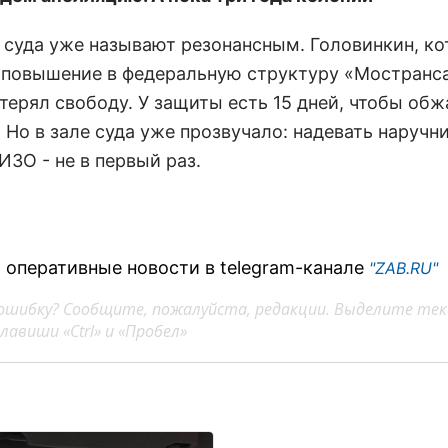
 суда уже называют резонансным. Головинкин, к
 повышение в федеральную структуру «Мостранса
терял свободу. У защиты есть 15 дней, чтобы об
 Но в зале суда уже прозвучало: надевать наручн
ИЗО - не в первый раз.
 оперативные новости в telegram-канале
"ZAB.RU"
ошибку? Сообщите, пожалуйста, редакции. Выделите тек
авиши «Ctrl» и «Пробел»