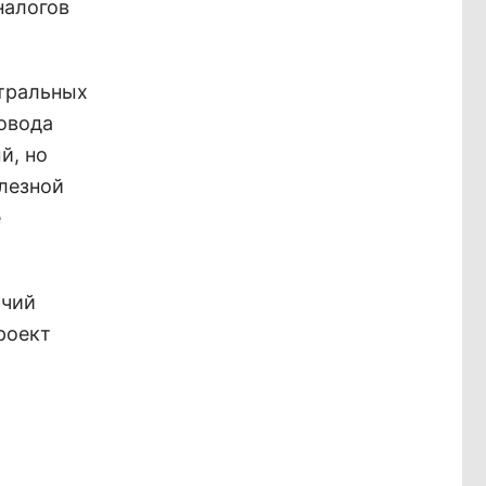
аналогов
стральных
овода
й, но
лезной
е
очий
роект