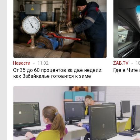
Трубы старше, чем
11:03, 4 августа
чиновники: почему Забайкалье
продолжает латать дыры, пока
другие регионы меняют
инфраструктуру
Новости
11:02
ZAB.TV
18
От 35 до 60 процентов за две недели:
Где в Чите
как Забайкалье готовится к зиме