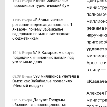
Централь
Власти: Забайкалье
12:33, Вчера
переживает туристический бум
министру
полномоч
«В большинстве
11:05, Вчера
миллионо
регионов индексация прошла с 1
режима
и
января»: почему Забайкалье
задержало повышение зарплат
наручники
бюджетникам
приговор
удовлетв
В Каларском округе
10:16, Вчера
миллионо
подрядчик и чиновник попали под
уголовные дела
Арест с 
в силу —
598 миллионов улетели в
08:38, Вчера
Омск: как Забайкалье провалило
«Казначе
«Чистый воздух»
Алексея Г
министра
Депутат Госдумы
08:15, Вчера
объяснил «неполноценность»
700,7 мл