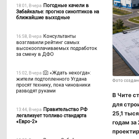
Погодные качели в
18:01, Вчера
Забайкалье: прогноз синоптиков на
ближайшие выходные
Консультанты
16:58, Вчера
возглавили рейтинг самых
высокооплачиваемых подработок
за смену в ДФО
«Ждать некогда»:
15:02, Вчера
жители подтопленного Угдана
Фото создан
просят технику, пока чиновники
разводят руками
В Чите с
для стро
Правительство РФ
13:44, Вчера
25,1 тыс
легализует топливо стандарта
«Евро-2»
годам за
проектир