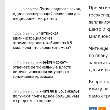
Проектир
Путин подписал закон,
12:33, 5 августа
вдвое расширяющий основания для
госэкспе
выдворения мигрантов
запланир
центр и 
Читинская
12:32, 5 августа
миллионо
администрация хочет
отремонтировать кабинет за 6,8
миллиона: что скрывает смета?
Читинцы 
по плану.
«Нефтемаркет»
заложить 
11:47, 5 августа
отвечает: региональные власти
деньги в
неточно изложили ситуацию с
топливным кризисом
Вопрос т
или цена 
Учителя в Забайкалье
09:33, 5 августа
само стр
получают почти вдвое больше, чем
в среднем по стране