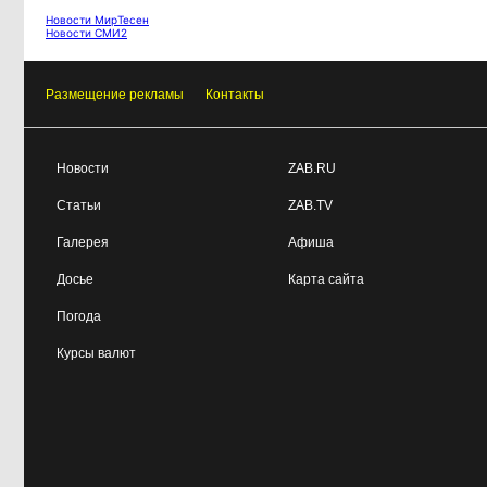
Трубы старше, чем
11:03, 4 августа
Новости МирТесен
Новости СМИ2
чиновники: почему Забайкалье
продолжает латать дыры, пока
другие регионы меняют
Размещение рекламы
Контакты
инфраструктуру
Новости
ZAB.RU
Статьи
ZAB.TV
Галерея
Афиша
Досье
Карта сайта
Погода
Курсы валют