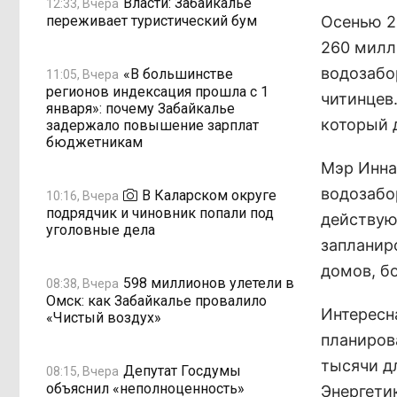
Власти: Забайкалье
12:33, Вчера
переживает туристический бум
Осенью 2
260 милл
водозабо
«В большинстве
11:05, Вчера
регионов индексация прошла с 1
читинцев
января»: почему Забайкалье
который 
задержало повышение зарплат
бюджетникам
Мэр Инна
водозабо
В Каларском округе
10:16, Вчера
подрядчик и чиновник попали под
действую
уголовные дела
запланир
домов, б
598 миллионов улетели в
08:38, Вчера
Омск: как Забайкалье провалило
Интересн
«Чистый воздух»
планирова
тысячи д
Депутат Госдумы
08:15, Вчера
объяснил «неполноценность»
Энергетик