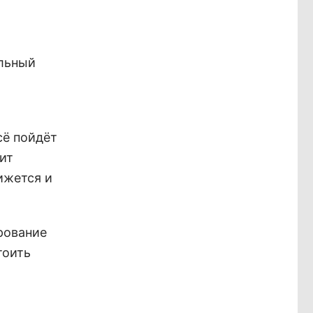
альный
сё пойдёт
ит
вижется и
рование
тоить