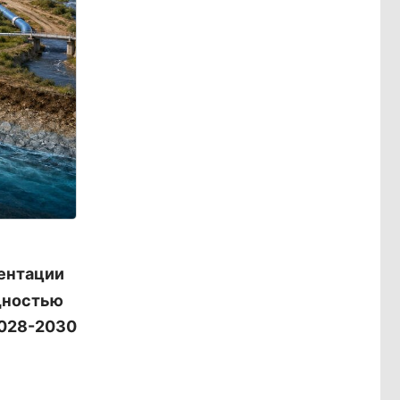
ентации
щностью
2028-2030