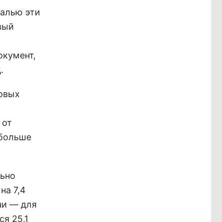
калью эти
вый
окумент,
.
новых
 от
 больше
льно
на 7,4
чи — для
я 25,1