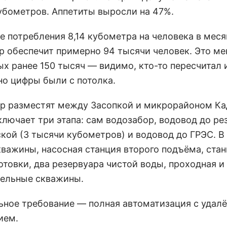
убометров. Аппетиты выросли на 47%.
е потребления 8,14 кубометра на человека в мес
р обеспечит примерно 94 тысячи человек. Это м
ых ранее 150 тысяч — видимо, кто-то пересчитал 
но цифры были с потолка.
р разместят между Засопкой и микрорайоном Ка
ключает три этапа: сам водозабор, водовод до ре
ской (3 тысячи кубометров) и водовод до ГРЭС. В
кважины, насосная станция второго подъёма, ста
отовки, два резервуара чистой воды, проходная и
ельные скважины.
ьное требование — полная автоматизация с удал
ием.