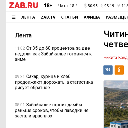
18+
Чита:
18 °
80.93
93.19
11.
ЛЕНТА
ZAB.TV
СТАТЬИ
АФИША
РАЗМЕЩЕ
Читин
Лента
четве
От 35 до 60 процентов за две
11:02
недели: как Забайкалье готовится к
Никита Конд
зиме
Сахар, курица и хлеб
09:31
продолжают дорожать, а статистика
рисует обратное
Забайкалье строит дамбы
08:01
раньше сроков, чтобы паводки не
застали врасплох