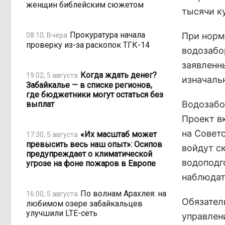
женщин библейским сюжетом
тысячи к
Прокуратура начала
При норм
08:10, Вчера
проверку из-за раскопок ТГК-14
водозабо
заявленн
Когда ждать денег?
19:02, 5 августа
изначаль
Забайкалье — в списке регионов,
где бюджетники могут остаться без
Водозабо
выплат
Проект в
на Совет
«Их масштаб может
17:30, 5 августа
превысить весь наш опыт»: Осипов
войдут с
предупреждает о климатической
водоподг
угрозе на фоне пожаров в Европе
наблюдат
По волнам Арахлея: на
16:00, 5 августа
Обязател
любимом озере забайкальцев
улучшили LTE-сеть
управлен