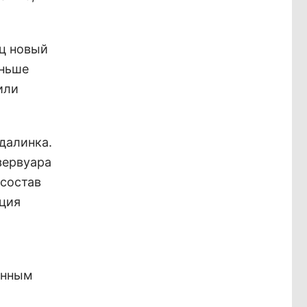
яц новый
еньше
или
далинка.
зервуара
 состав
нция
ённым