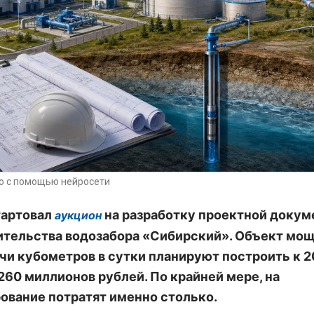
о с помощью нейросети
тартовал
на разработку проектной докум
аукцион
ительства водозабора «Сибирский». Объект мо
ячи кубометров в сутки планируют построить к 
 260 миллионов рублей. По крайней мере, на
ование потратят именно столько.