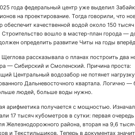
025 года федеральный центр уже выделил Забай
ионов на проектирование. Тогда говорили, что но
р обеспечит качественной водой около 150 тысяч
. Строительство вошло в мастер-план города — д
должен определить развитие Читы на годы вперёд
 Щеглова рассказывала о планах построить два 
ра — Сибирский и Смоленский. Причина проста:
щий Центральный водозабор не потянет нагрузку
ованного Дальневосточного квартала. Логично —
ольше людей, больше воды нужно.
ая арифметика получается с мощностью. Изнача
ли 17 тысяч кубометров в сутки: первая очередь 
ля Железнодорожного района, вторая на 9,6 тыся
ов и Текстильщиков. Теперь в документах значитс