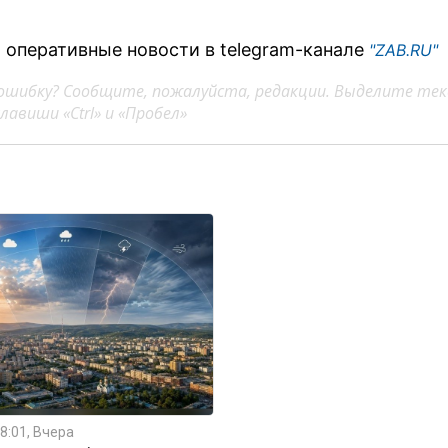
 оперативные новости в telegram-канале
"ZAB.RU"
ошибку? Сообщите, пожалуйста, редакции. Выделите тек
авиши «Ctrl» и «Пробел»
8:01, Вчера