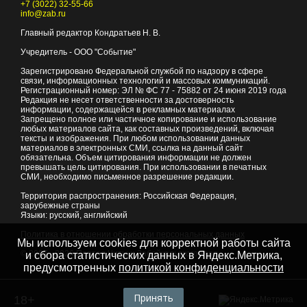
+7 (3022) 32-55-66
info@zab.ru
Главный редактор Кондратьев Н. В.
Учредитель - ООО "Событие"
Зарегистрировано Федеральной службой по надзору в сфере
связи, информационных технологий и массовых коммуникаций.
Регистрационный номер: ЭЛ № ФС 77 - 75882 от 24 июня 2019 года
Редакция не несет ответственности за достоверность
информации, содержащейся в рекламных материалах
Запрещено полное или частичное копирование и использование
любых материалов сайта, как составных произведений, включая
тексты и изображения. При любом использовании данных
материалов в электронных СМИ, ссылка на данный сайт
обязательна. Объем цитирования информации не должен
превышать цель цитирования. При использовании в печатных
СМИ, необходимо письменное разрешение редакции.
Территория распространения: Российская Федерация,
зарубежные страны
Языки: русский, английский
Политика в отношении обработки персональных данных
Мы используем cookies для корректной работы сайта
© 2007 - 2026
Портал Читы и Забайкальского края
и сбора статистических данных в Яндекс.Метрика,
предусмотренных
политикой конфиденциальности
Принять
18+