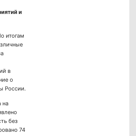
риятий и
По итогам
азличные
за
ий в
ние о
ы России.
 на
явлено
ть без
ровано 74