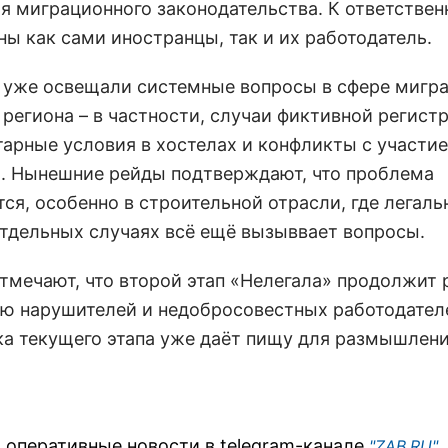
я миграционного законодательства. К ответствен
ны как сами иностранцы, так и их работодатель.
 уже освещали системные вопросы в сфере мигр
 региона – в частности, случаи фиктивной регист
тарные условия в хостелах и конфликты с участи
. Нынешние рейды подтверждают, что проблема
ся, особенно в строительной отрасли, где легаль
отдельных случаях всё ещё вызыввает вопросы.
тмечают, что второй этап «Нелегала» продолжит 
ю нарушителей и недобросовестных работодателе
ка текущего этапа уже даёт пищу для размышлени
 оперативные новости в telegram-канале
"ZAB.RU"