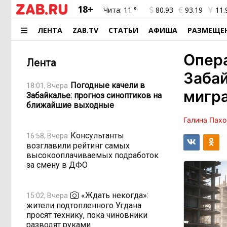
18+
Чита:
11 °
80.93
93.19
11.
ЛЕНТА
ZAB.TV
СТАТЬИ
АФИША
РАЗМЕЩЕ
Опера
Лента
Забай
Погодные качели в
18:01, Вчера
мигр
Забайкалье: прогноз синоптиков на
ближайшие выходные
Галина Пах
Консультанты
16:58, Вчера
возглавили рейтинг самых
высокооплачиваемых подработок
за смену в ДФО
«Ждать некогда»:
15:02, Вчера
жители подтопленного Угдана
просят технику, пока чиновники
разводят руками