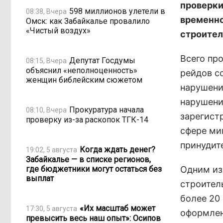
проверки
598 миллионов улетели в
08:38, Вчера
временно
Омск: как Забайкалье провалило
«Чистый воздух»
строите
Всего пр
Депутат Госдумы
08:15, Вчера
объяснил «неполноценность»
рейдов с
женщин библейским сюжетом
нарушени
нарушени
Прокуратура начала
08:10, Вчера
зарегист
проверку из-за раскопок ТГК-14
сфере ми
принудит
Когда ждать денег?
19:02, 5 августа
Забайкалье — в списке регионов,
где бюджетники могут остаться без
Одним из
выплат
строител
более 20
«Их масштаб может
17:30, 5 августа
оформлен
превысить весь наш опыт»: Осипов