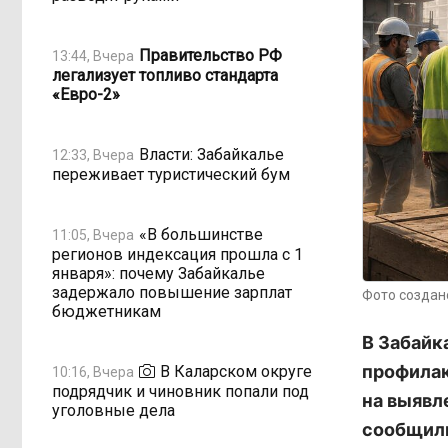
Правительство РФ
13:44, Вчера
легализует топливо стандарта
«Евро-2»
Власти: Забайкалье
12:33, Вчера
переживает туристический бум
«В большинстве
11:05, Вчера
регионов индексация прошла с 1
января»: почему Забайкалье
задержало повышение зарплат
Фото создан
бюджетникам
В Забайк
профилак
В Каларском округе
10:16, Вчера
подрядчик и чиновник попали под
на выявл
уголовные дела
сообщили