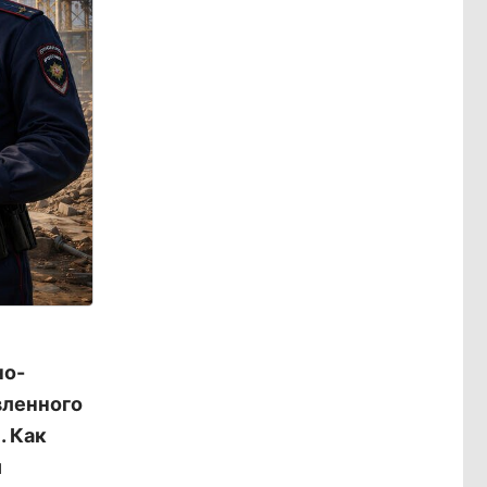
но-
вленного
. Как
й