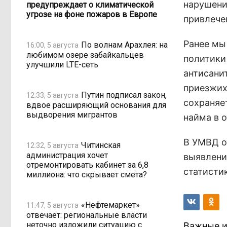
нарушени
предупреждает о климатической
угрозе на фоне пожаров в Европе
привлече
Ранее мы
По волнам Арахлея: на
16:00, 5 августа
любимом озере забайкальцев
политики
улучшили LTE-сеть
антисани
приезжих
Путин подписал закон,
12:33, 5 августа
сохраняет
вдвое расширяющий основания для
выдворения мигрантов
найма в 
В УМВД о
Читинская
12:32, 5 августа
администрация хочет
выявлени
отремонтировать кабинет за 6,8
статисти
миллиона: что скрывает смета?
«Нефтемаркет»
11:47, 5 августа
отвечает: региональные власти
неточно изложили ситуацию с
Важные и