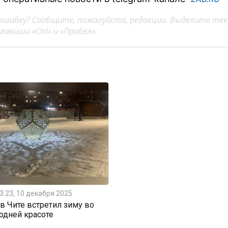
ошибку? Сообщите, пожалуйста, редакции. Выделите тек
авиши «Ctrl» и «Пробел»
3:23, 10 декабря 2025
 Чите встретил зиму во
одней красоте