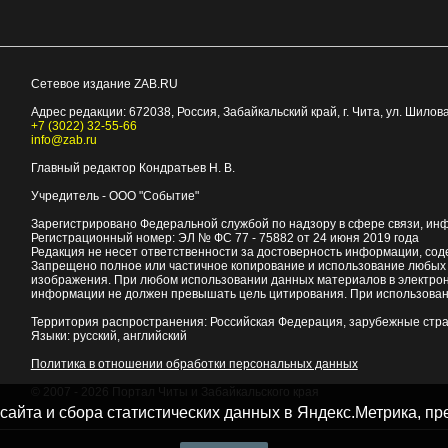
Сетевое издание ZAB.RU
Адрес редакции:
672038
, Россия, Забайкальский край, г.
Чита
,
ул. Шилова
+7 (3022) 32-55-66
info@zab.ru
Главный редактор Кондратьев Н. В.
Учредитель - ООО "Событие"
Зарегистрировано Федеральной службой по надзору в сфере связи, ин
Регистрационный номер: ЭЛ № ФС 77 - 75882 от 24 июня 2019 года
Редакция не несет ответственности за достоверность информации, со
Запрещено полное или частичное копирование и использование любых м
изображения. При любом использовании данных материалов в электро
информации не должен превышать цель цитирования. При использован
Территория распространения: Российская Федерация, зарубежные стр
Языки: русский, английский
Политика в отношении обработки персональных данных
© 2007 - 2026
Портал Читы и Забайкальского края
 сайта и сбора статистических данных в Яндекс.Метрика, 