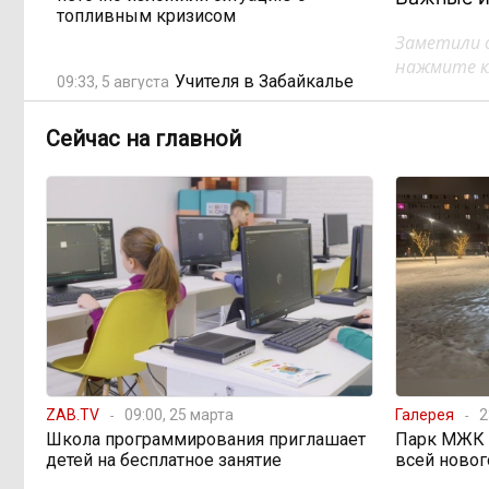
топливным кризисом
Заметили 
нажмите кл
Учителя в Забайкалье
09:33, 5 августа
получают почти вдвое больше, чем
в среднем по стране
Сейчас на главной
Чита готовится к зиме
08:31, 5 августа
Лес, которого нет в
08:02, 5 августа
отчётах
«Ребёнок должен
16:00, 4 августа
хотеть учиться, а не просто идти в
школу с рюкзаком»: детский
психолог Наталья Малинина о
ZAB.TV
09:00, 25 марта
Галерея
2
готовности к школе
Школа программирования приглашает
Парк МЖК в
детей на бесплатное занятие
всей новог