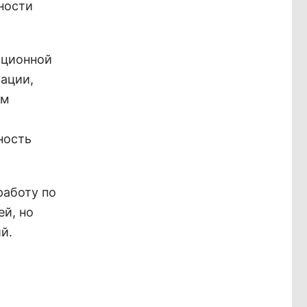
ности
ационной
рации,
ем
ность
работу по
й, но
й.