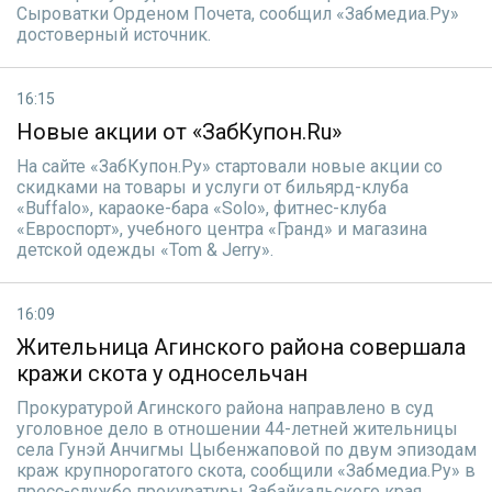
Сыроватки Орденом Почета, сообщил «Забмедиа.Ру»
достоверный источник.
16:15
Новые акции от «ЗабКупон.Ru»
На сайте «ЗабКупон.Ру» стартовали новые акции со
скидками на товары и услуги от бильярд-клуба
«Buffalo», караоке-бара «Solo», фитнес-клуба
«Евроспорт», учебного центра «Гранд» и магазина
детской одежды «Tom & Jerry».
16:09
Жительница Агинского района совершала
кражи скота у односельчан
Прокуратурой Агинского района направлено в суд
уголовное дело в отношении 44-летней жительницы
села Гунэй Анчигмы Цыбенжаповой по двум эпизодам
краж крупнорогатого скота, сообщили «Забмедиа.Ру» в
пресс-службе прокуратуры Забайкальского края.