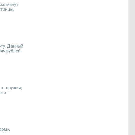
ько минут
итинцы,
оту. Данный
яч рублей.
от оружия,
ого
сом»,