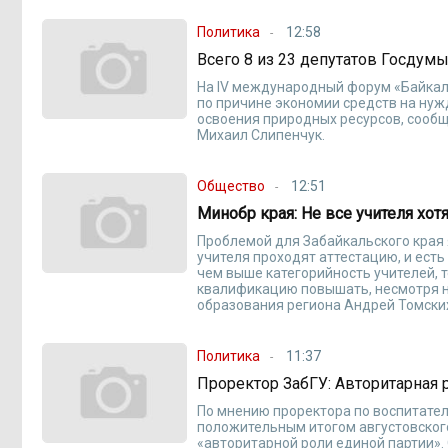
Политика
12:58
Всего 8 из 23 депутатов Госдум
На IV международный форум «Байкаль
по причине экономии средств на нуж
освоения природных ресурсов, сооб
Михаил Слипенчук.
Общество
12:51
Минобр края: Не все учителя х
Проблемой для Забайкальского края я
учителя проходят аттестацию, и есть
чем выше категорийность учителей, т
квалификацию повышать, несмотря на
образования региона Андрей Томских
Политика
11:37
Проректор ЗабГУ: Авторитарная 
По мнению проректора по воспитател
положительным итогом августовского
«авторитарной роли единой партии».