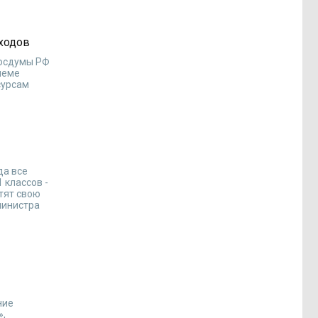
сходов
Госдумы РФ
леме
сурсам
да все
 классов -
отят свою
министра
ние
»,