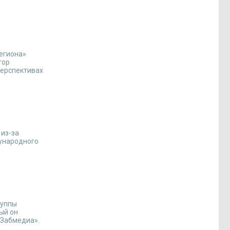
региона»
тор
перспективах
 из-за
дународного
руппы
ый он
«Забмедиа».