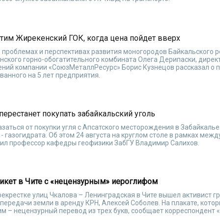
тим Жирекенский ГОК, когда цена пойдет вверх
«О проблемах и перспективах развития моногородов Байкальского 
нского горно-обогатительного комбината Олега Дерипаски, дирек
ний компании «СоюзМеталлРесурс» Борис Кузнецов рассказал о 
анного на 5 лет предприятия.
перестанет покупать забайкальский уголь
заться от покупки угля с Апсатского месторождения в Забайкалье
- газогидрата. Об этом 24 августа на круглом столе в рамках меж
ил профессор кафедры геофизики ЗабГУ Владимир Салихов.
икет в Чите с «нецензурным» иероглифом
ерекрестке улиц Чкалова – Ленинградская в Чите вышел активист г
передачи земли в аренду КРН, Алексей Соболев. На плакате, котор
им – нецензурный перевод из трех букв, сообщает корреспондент 