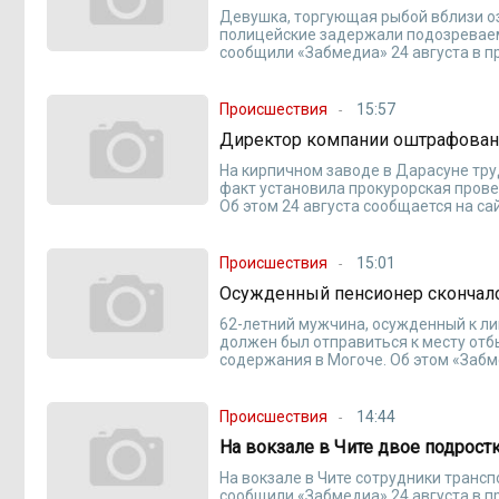
Девушка, торгующая рыбой вблизи оз
полицейские задержали подозреваем
сообщили «Забмедиа» 24 августа в 
Происшествия
15:57
Директор компании оштрафован н
На кирпичном заводе в Дарасуне тру
факт установила прокурорская прове
Об этом 24 августа сообщается на с
Происшествия
15:01
Осужденный пенсионер скончалс
62-летний мужчина, осужденный к л
должен был отправиться к месту отб
содержания в Могоче. Об этом «Заб
Происшествия
14:44
На вокзале в Чите двое подрост
На вокзале в Чите сотрудники транс
сообщили «Забмедиа» 24 августа в п