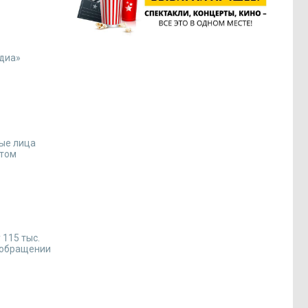
едиа»
ные лица
этом
 115 тыс.
еообращении