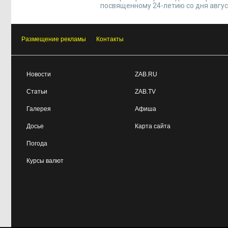
посвященному 24-летию со дня авгус
Размещение рекламы
Контакты
Новости
ZAB.RU
Статьи
ZAB.TV
Галерея
Афиша
Досье
Карта сайта
Погода
Курсы валют