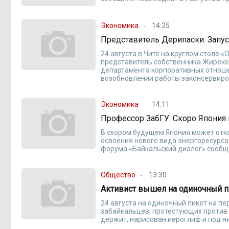
Экономика
14:25
Представитель Дерипаски: Запус
24 августа в Чите на круглом столе 
представитель собственника Жиреке
департамента корпоративных отноше
возобновлении работы законсервиров
Экономика
14:11
Профессор ЗабГУ: Скоро Япония 
В скором будущем Япония может отка
освоения нового вида энергоресурса 
форума «Байкальский диалог» сообщ
Общество
13:30
Активист вышел на одиночный п
24 августа на одиночный пикет на п
забайкальцев, протестующих против 
держит, нарисован иероглиф и под н