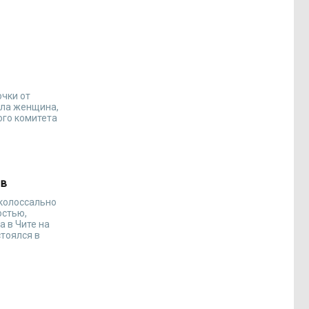
очки от
ала женщина,
ого комитета
ев
«колоссально
остью,
а в Чите на
стоялся в