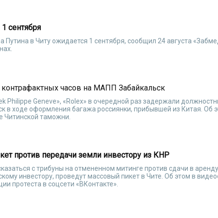
 1 сентября
 Путина в Читу ожидается 1 сентября, сообщил 24 августа «Забм
нах.
 контрафактных часов на МАПП Забайкальск
k Philippe Geneve», «Rolex» в очередной раз задержали должност
к в ходе оформления багажа россиянки, прибывшей из Китая. Об 
е Читинской таможни.
кет против передачи земли инвестору из КНР
казаться с трибуны на отмененном митинге против сдачи в аренду
скому инвестору, проведут массовый пикет в Чите. Об этом в вид
ии протеста в соцсети «ВКонтакте».