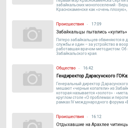
первый мэр Краснокаменска Сергей 
забайкальских монопоселений - Вер
Краснокаменске как «очень плохую»
Происшествия
17:09
Забайкальцы пытались «купить» 
Пятеро забайкальцев обвиняются в д
службы и один – за устройство в во
работавшая врачом-методистом. Об 
Забайкальского края.
Общество
16:42
Гендиректор Дарасунского ГОКа:
Генеральный директор Дарасунского
мешают «черные копатели» из Забай
которая называется «золото» - «мета
круглом столе «О проблемах и персп
рамках IV международного форума «
Происшествия
16:12
Отдыхавшие на Арахлее читинцы,