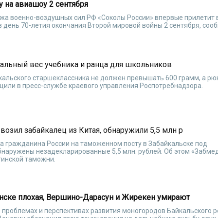
у на авиашоу 2 сентября
жа военно-воздушных сил РФ «Соколы России» впервые прилетит в
 в день 70-летия окончания Второй мировой войны 2 сентября, соо
альный вес учебника и ранца для школьников
кальского старшеклассника не должен превышать 600 грамм, а рю
бщили в пресс-службе краевого управления Роспотребнадзора.
озил забайкалец из Китая, обнаружили 5,5 млн р
а гражданина России на таможенном посту в Забайкальске под
наружены незадекларированные 5,5 млн. рублей. Об этом «Забме
тинской таможни.
енске плохая, Вершино-Дарасун и Жирекен умирают
«О проблемах и перспективах развития моногородов Байкальского 