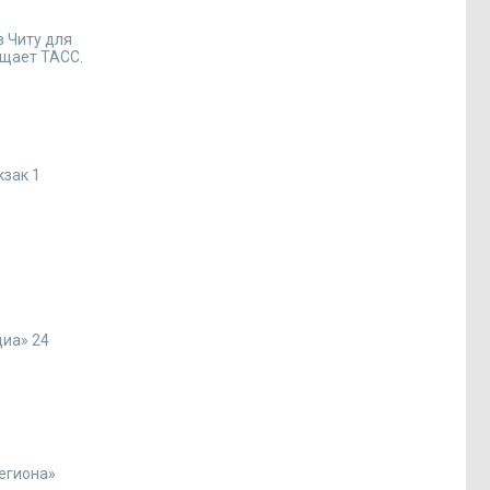
 Читу для
бщает ТАСС.
кзак 1
диа» 24
региона»