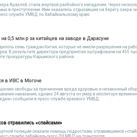
ера Арахлей, стала жертвой разбойного нападения. Через нескол
ых в преступлении. Ими оказались отдыхавшие на берегу озера ч
пресс-службе УМВД по Забайкальскому краю.
а 0,5 млн р за китайцев на заводе в Дарасуне
дилось семь граждан Китая, которые не имели разрешения на раб
рка. В результате директора предприятия оштрафовали на 455 тыс
айте прокуратуры Карымского района.
я в ИВС в Могоче
ишению свободы за причинение вреда здоровью и незаконный обор
ывания наказания, однако 24 августа он умер в изоляторе временн
медиа» сообщили в пресс-службе краевого УМВД.
ков отравились «спайсами»
портной полиции оказали помощь подросткам, отравившимся «спай
ресс-службе забайкальского ЛУ МВД на транспорте.