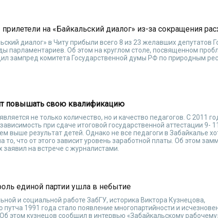
ы прилетели на «Байкальский диалог» из-за сокращения ра
ский диалог» в Читу прибыли всего 8 из 23 желавших депутатов 
ды парламентариев. Об этом на круглом столе, посвященном проб
щил зампред комитета Государственной думы РФ по природным ре
отят повышать свою квалификацию
вляется не только количество, но и качество педагогов. С 2011 го
 зависимость при сдаче итоговой государственной аттестации 9- 11
ем выше результат детей. Однако не все педагоги в Забайкалье х
 то, что от этого зависит уровень заработной платы. Об этом зам
 заявил на встрече с журналистами.
роль единой партии ушла в небытие
ьной и социальной работе ЗабГУ, историка Виктора Кузнецова,
 путча 1991 года стало появление многопартийности и исчезнове
 Об этом кузнецов сообщил в интервью «Забайкальскому рабочему