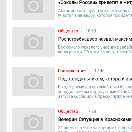
«Соколы России» прилетят в Чит
Авиационная группа высшего пилота
участия в авиашоу, которое пройдет
Общество
18:50
Роспотребнадзор назвал максим
Вес самого тяжелого учебника забай
килограмма. Об этом 24 августа соо
Происшествия
17:45
Под холодильником, который выв
В ходе досмотра автомобиля и багаж
холодильником с продуктами были об
августа сообщили в пресс-службе чи
Общество
17:28
Вечерин: Ситуация в Краснокам
24 августа в Чите на круглом столе 