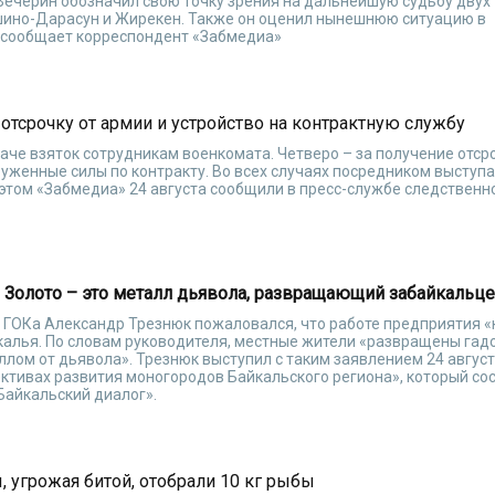
Вечерин обозначил свою точку зрения на дальнейшую судьбу двух
шино-Дарасун и Жирекен. Также он оценил нынешнюю ситуацию в
, сообщает корреспондент «Забмедиа»
отсрочку от армии и устройство на контрактную службу
аче взяток сотрудникам военкомата. Четверо – за получение отср
оруженные силы по контракту. Во всех случаях посредником выступ
этом «Забмедиа» 24 августа сообщили в пресс-службе следственн
 Золото – это металл дьявола, развращающий забайкальц
 ГОКа Александр Трезнюк пожаловался, что работе предприятия 
калья. По словам руководителя, местные жители «развращены гад
ллом от дьявола». Трезнюк выступил с таким заявлением 24 август
ективах развития моногородов Байкальского региона», который со
Байкальский диалог».
 угрожая битой, отобрали 10 кг рыбы