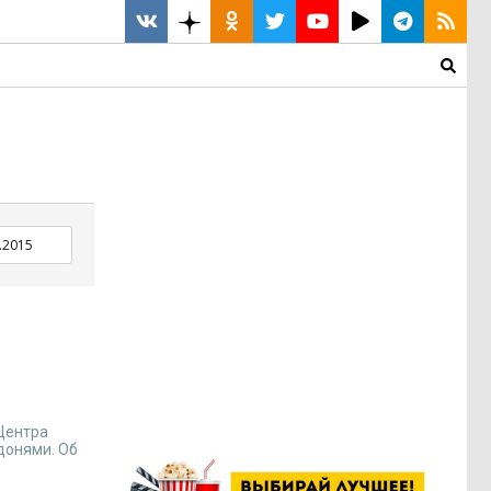
Центра
донями. Об