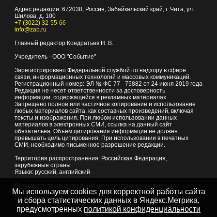
Адрес редакции:
672038
, Россия, Забайкальский край, г.
Чита
,
ул.
Шилова, д. 100
+7 (3022) 32-55-66
info@zab.ru
Главный редактор Кондратьев Н. В.
Учредитель - ООО "Событие"
Зарегистрировано Федеральной службой по надзору в сфере
связи, информационных технологий и массовых коммуникаций.
Регистрационный номер: ЭЛ № ФС 77 - 75882 от 24 июня 2019 года
Редакция не несет ответственности за достоверность
информации, содержащейся в рекламных материалах
Запрещено полное или частичное копирование и использование
любых материалов сайта, как составных произведений, включая
тексты и изображения. При любом использовании данных
материалов в электронных СМИ, ссылка на данный сайт
обязательна. Объем цитирования информации не должен
превышать цель цитирования. При использовании в печатных
СМИ, необходимо письменное разрешение редакции.
Территория распространения: Российская Федерация,
зарубежные страны
Языки: русский, английский
Политика в отношении обработки персональных данных
Мы используем cookies для корректной работы сайта
© 2007 - 2026
Портал Читы и Забайкальского края
и сбора статистических данных в Яндекс.Метрика,
предусмотренных
политикой конфиденциальности