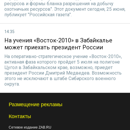
ресурсов и формы бланка разрешения на добычу
охотничьих ресурсов". Этот документ сегодня, 25 июня,
публикует "Российская газета".
14:35
На учения «Восток-2010» в Забайкалье
может приехать президент России
На оперативно-стратегическое учение «Восток-2010»,
активная фаза которого пройдет 5 июля на полигоне
Цугол в Забайкальском крае, возможно, приедет
президент России Дмитрий Медведев. Возможность
этого не исключают в штабе Сибирского военного
округа.
Размещение рекламы
Контакты
Сетевое издание ZAB.RU