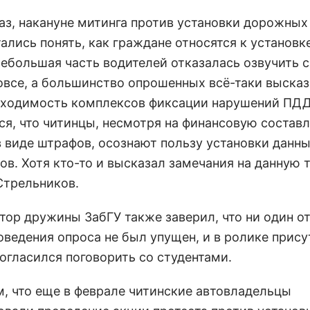
раз, накануне митинга против установки дорожных
ались понять, как граждане относятся к установк
Небольшая часть водителей отказалась озвучить 
овсе, а большинство опрошенных всё-таки выска
бходимость комплексов фиксации нарушений ПДД
ся, что читинцы, несмотря на финансовую соста
в виде штрафов, осознают пользу установки данн
в. Хотя кто-то и высказал замечания на данную т
Стрельников.
тор дружины ЗабГУ также заверил, что ни один от
оведения опроса не был упущен, и в ролике прис
согласился поговорить со студентами.
, что еще в феврале читинские автовладельцы