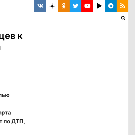
цев к
а
елью
арта
 по ДТП,