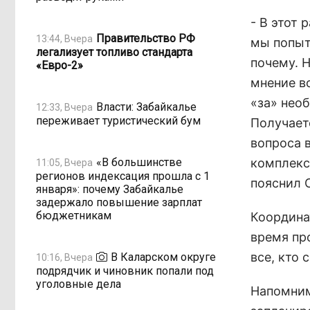
- В этот 
Правительство РФ
13:44, Вчера
мы попыт
легализует топливо стандарта
почему. 
«Евро-2»
мнение в
«за» нео
Власти: Забайкалье
12:33, Вчера
переживает туристический бум
Получает
вопроса 
«В большинстве
комплексо
11:05, Вчера
регионов индексация прошла с 1
пояснил 
января»: почему Забайкалье
задержало повышение зарплат
бюджетникам
Координа
время пр
все, кто 
В Каларском округе
10:16, Вчера
подрядчик и чиновник попали под
уголовные дела
Напомним