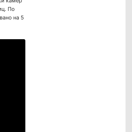
ки камер
иц. По
вано на 5