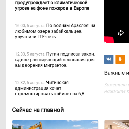
предупреждает о климатической
угрозе на фоне пожаров в Европе
По волнам Арахлея: на
16:00, 5 августа
любимом озере забайкальцев
улучшили LTE-сеть
Путин подписал закон,
12:33, 5 августа
вдвое расширяющий основания для
выдворения мигрантов
Важные и
Читинская
12:32, 5 августа
Заметили 
администрация хочет
нажмите кл
отремонтировать кабинет за 6,8
миллиона: что скрывает смета?
Сейчас на главной
«Нефтемаркет»
11:47, 5 августа
отвечает: региональные власти
неточно изложили ситуацию с