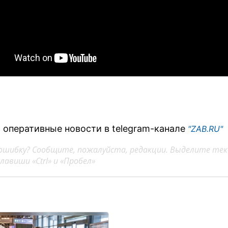
 оперативные новости в telegram-канале
"ZAB.RU"
ошибку? Сообщите, пожалуйста, редакции. Выделите тек
авиши «Ctrl» и «Пробел»