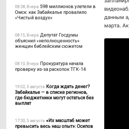
запланир
598 миллионов улетели в
08:38, Вчера
видеонаб
Омск: как Забайкалье провалило
данным а
«Чистый воздух»
марта. Ак
Депутат Госдумы
08:15, Вчера
объяснил «неполноценность»
женщин библейским сюжетом
Прокуратура начала
08:10, Вчера
проверку из-за раскопок ТГК-14
Когда ждать денег?
19:02, 5 августа
Забайкалье — в списке регионов,
где бюджетники могут остаться без
выплат
«Их масштаб может
17:30, 5 августа
превысить весь наш опыт»: Осипов