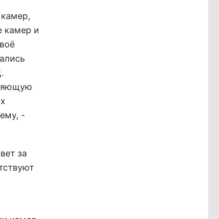
 камер,
е камер и
своё
зались
.
вляющую
ых
ему, -
вет за
утствуют