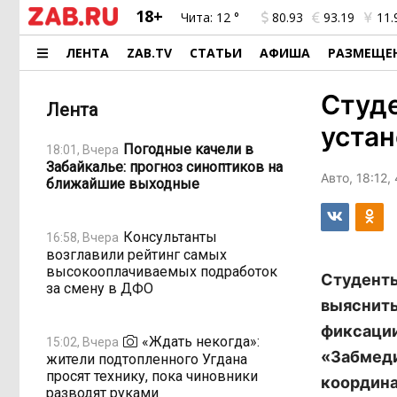
18+
Чита:
12 °
80.93
93.19
11.
ЛЕНТА
ZAB.TV
СТАТЬИ
АФИША
РАЗМЕЩЕ
Студе
Лента
устан
Погодные качели в
18:01, Вчера
Забайкалье: прогноз синоптиков на
Авто, 18:12,
ближайшие выходные
Консультанты
16:58, Вчера
возглавили рейтинг самых
высокооплачиваемых подработок
Студенты
за смену в ДФО
выяснить
фиксации
«Ждать некогда»:
15:02, Вчера
«Забмеди
жители подтопленного Угдана
просят технику, пока чиновники
координа
разводят руками