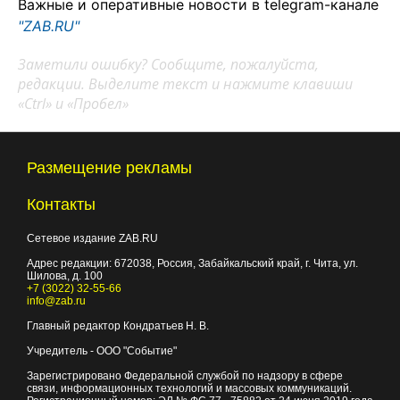
Важные и оперативные новости в telegram-канале
"ZAB.RU"
Заметили ошибку? Сообщите, пожалуйста,
редакции. Выделите текст и нажмите клавиши
«Ctrl» и «Пробел»
Размещение рекламы
Контакты
Сетевое издание ZAB.RU
Адрес редакции:
672038
, Россия, Забайкальский край, г.
Чита
,
ул.
Шилова, д. 100
+7 (3022) 32-55-66
info@zab.ru
Главный редактор Кондратьев Н. В.
Учредитель - ООО "Событие"
Зарегистрировано Федеральной службой по надзору в сфере
связи, информационных технологий и массовых коммуникаций.