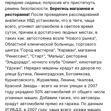
переднее сиденье, попросив его пристегнуть
ремень безопасности.
Берегись магазинов и
ресторанов!
После проведения расследований
аналитики УВД установили, что в Чите, чаще
всего, угоняют автомобили в светлое время
суток, причем в достаточно людных местах, в
таких как: автостоянка возле "Нового рынка",
Областной клинической больницы, торгового
центра "Город мастеров", "Караван", магазина
"Ренессанс", "Старт", "Малыш", ресторана
"Эльдорадо", ночного клуба "Олимп", кинотеатра
"Удокан". Нередко машины крадут из дворов по
улице Бутина, Ленинградская, Богомякова,
Курнатовского, Журавлева, Ленина, Чкалова,
Красной Звезды - всего на этих улицах в 2007
году украдено 50% автомобилей от общего числа
угнанных машин. Добавим также, что автоворы
крадут автомобили прямо из гаража. По данным
УГИБДД, в 2007 году, чаще всего, кражи машин