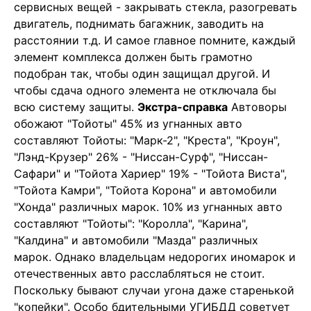
сервисных вещей - закрывать стекла, разогревать
двигатель, поднимать багажник, заводить на
расстоянии т.д. И самое главное помните, каждый
элемент комплекса должен быть грамотно
подобран так, чтобы один защищал другой. И
чтобы сдача одного элемента не отключала бы
всю систему защиты.
Экстра-справка
Автоворы
обожают "Тойоты" 45% из угнанных авто
составляют Тойоты: "Марк-2", "Креста", "Кроун",
"Лэнд-Крузер" 26% - "Ниссан-Сурф", "Ниссан-
Сафари" и "Тойота Хариер" 19% - "Тойота Виста",
"Тойота Камри", "Тойота Корона" и автомобили
"Хонда" различных марок. 10% из угнанных авто
составляют "Тойоты": "Королла", "Карина",
"Калдина" и автомобили "Мазда" различных
марок. Однако владельцам недорогих иномарок и
отечественных авто расслабляться не стоит.
Поскольку бывают случаи угона даже старенькой
"копейки". Особо бдительными УГИБДД советует