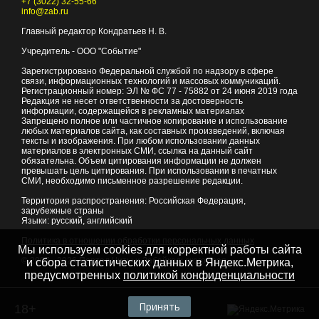
+7 (3022) 32-55-66
info@zab.ru
Главный редактор Кондратьев Н. В.
Учредитель - ООО "Событие"
Зарегистрировано Федеральной службой по надзору в сфере
связи, информационных технологий и массовых коммуникаций.
Регистрационный номер: ЭЛ № ФС 77 - 75882 от 24 июня 2019 года
Редакция не несет ответственности за достоверность
информации, содержащейся в рекламных материалах
Запрещено полное или частичное копирование и использование
любых материалов сайта, как составных произведений, включая
тексты и изображения. При любом использовании данных
материалов в электронных СМИ, ссылка на данный сайт
обязательна. Объем цитирования информации не должен
превышать цель цитирования. При использовании в печатных
СМИ, необходимо письменное разрешение редакции.
Территория распространения: Российская Федерация,
зарубежные страны
Языки: русский, английский
Политика в отношении обработки персональных данных
Мы используем cookies для корректной работы сайта
© 2007 - 2026
Портал Читы и Забайкальского края
и сбора статистических данных в Яндекс.Метрика,
предусмотренных
политикой конфиденциальности
Принять
18+