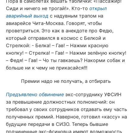
Пора в самолётах вешать таблички: «Пассажир!
Сиди и ничего не трогай!». Кто-то
открыл
аварийный выход
с надувным трапом на
авиарейсе Чита-Москва. Говорят, чтобы
проветриться. Это как в анекдоте про Федю,
который отправился в космос с Белкой и
Стрелкой: - Белка! – Гав! – Нажми красную
кнопку! – Стрелка! – Гав! – Нажми зелёную кнопку!
– Федя! – Гав! – Чо ты гавкаешь? Накорми собак и
больше ни к чему не прикасайся!!!
Премии надо не получать, а отбирать
Предъявлено обвинение
экс-сотруднику УФСИН
за превышение должностных полномочий: он
требовал у своих сотрудников отдавать ему часть
полученных премий. Наверное, готовил «кассу» на
будущие передачи в СИЗО. Теперь бывшие
подчиненные экс-фсиновца имеют возможность