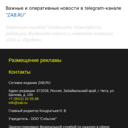
Важные и оперативные новости в telegram-канале
"ZAB.RU"
Заметили ошибку? Сообщите, пожалуйста,
редакции. Выделите текст и нажмите клавиши
«Ctrl» и «Пробел»
Размещение рекламы
Контакты
Сетевое издание ZAB.RU
Адрес редакции:
672038
, Россия, Забайкальский край, г.
Чита
,
ул.
Шилова, д. 100
+7 (3022) 32-55-66
info@zab.ru
Главный редактор Кондратьев Н. В.
Учредитель - ООО "Событие"
Зарегистрировано Федеральной службой по надзору в сфере