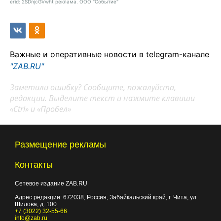
erid: 2SDnjcGVwht реклама. ООО "Событие"
Важные и оперативные новости в telegram-канале
"ZAB.RU"
Заметили ошибку? Сообщите, пожалуйста,
редакции. Выделите текст и нажмите клавиши
«Ctrl» и «Пробел»
Размещение рекламы
Контакты
Сетевое издание ZAB.RU
Адрес редакции:
672038
, Россия, Забайкальский край, г.
Чита
,
ул.
Шилова, д. 100
+7 (3022) 32-55-66
info@zab.ru