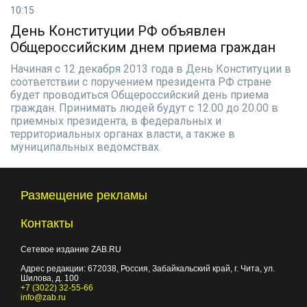
10:15
День Конституции РФ объявлен
Общероссийским днем приема граждан
Начиная с 12 декабря 2013 года в День Конституции в
соответствии с поручением президента РФ стране
будет проводиться Общероссийский день приема
граждан. Принимать людей будут с 12.00 до 20.00 в
приемных президента, в федеральных и
территориальных органах власти, а также в
муниципальных ведомствах.
Размещение рекламы
Контакты
Сетевое издание ZAB.RU
Адрес редакции:
672038
, Россия, Забайкальский край, г.
Чита
,
ул.
Шилова, д. 100
+7 (3022) 32-55-66
info@zab.ru