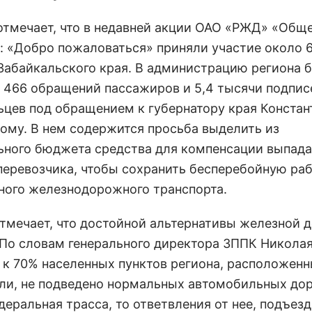
отмечает, что в недавней акции ОАО «РЖД» «Общ
: «Добро пожаловаться» приняли участие около 
Забайкальского края. В администрацию региона 
 466 обращений пассажиров и 5,4 тысячи подпис
ьцев под обращением к губернатору края Констан
ому. В нем содержится просьба выделить из
ьного бюджета средства для компенсации выпа
перевозчика, чтобы сохранить бесперебойную ра
ного железнодорожного транспорта.
отмечает, что достойной альтернативы железной д
. По словам генерального директора ЗППК Никола
 к 70% населенных пунктов региона, расположенн
ли, не подведено нормальных автомобильных доро
деральная трасса, то ответвления от нее, подъез