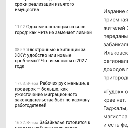
сроки реализации изъятого
имущества
Издание 
приемная
Одна метеостанция на весь
11:02
жителей 
город: как Чита не замечает ливней
переданы
забайкал
Электронные квитанции за
08:59
Ильковск
ЖКУ: удобство или новые
проблемы? Что изменится с 2027
регионал
года
доходов 
пригород
Рабочих рук меньше, а
17:03, Вчера
проверок — больше: как
«Гудок» 
ужесточение миграционного
крае нет
законодательства бьёт по карману
работодателей
Гаджалы,
магистра
Забайкалье готовится к
16:32, Вчера
и есть фе