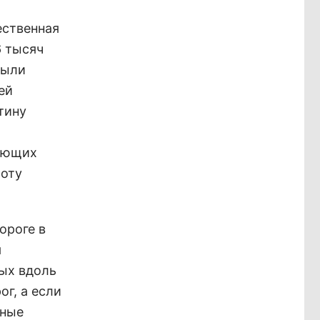
ественная
6 тысяч
были
ей
тину
дающих
боту
ороге в
я
ых вдоль
г, а если
дные