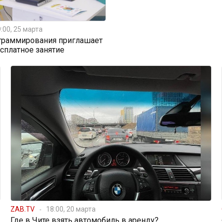
:00, 25 марта
граммирования приглашает
есплатное занятие
ZAB.TV
18:00, 20 марта
Где в Чите взять автомобиль в аренду?