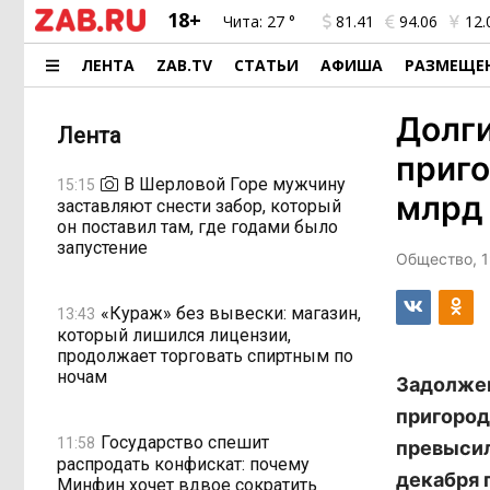
18+
Чита:
27 °
81.41
94.06
12.
ЛЕНТА
ZAB.TV
СТАТЬИ
АФИША
РАЗМЕЩЕ
Долги
Лента
приго
В Шерловой Горе мужчину
15:15
млрд
заставляют снести забор, который
он поставил там, где годами было
запустение
Общество, 1
«Кураж» без вывески: магазин,
13:43
который лишился лицензии,
продолжает торговать спиртным по
ночам
Задолжен
пригород
Государство спешит
11:58
превысил
распродать конфискат: почему
декабря 
Минфин хочет вдвое сократить