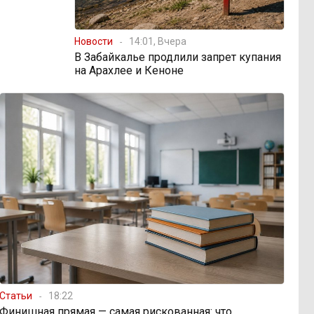
Новости
14:01, Вчера
В Забайкалье продлили запрет купания
на Арахлее и Кеноне
Статьи
18:22
Финишная прямая — самая рискованная: что