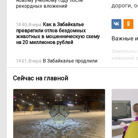
новому учебному году после
дороги, 
рекордных вложений
Как в Забайкалье
14:40, Вчера
превратили отлов бездомных
животных в мошенническую схему
Важные и
на 20 миллионов рублей
Заметили 
нажмите кл
В Забайкалье продлили
14:01, Вчера
запрет купания на Арахлее и Кеноне
Сейчас на главной
Вода за 68 миллионов:
13:15, Вчера
ТГК-14 заплатит государству за
пользование Кеноном и Ингодой
Этно-парк, который до
12:33, Вчера
сих пор не готов, работает почти три
года: что не так с Сухотино?