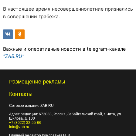
В настоящее время несовершеннолетние признались
в совершении грабежа.
Важные и оперативные новости в telegram-канале
"ZAB.RU"
Размещение рекламы
Контакты
Сетевое издание ZAB.RU
Адрес редакции:
672038
, Россия, Забайкальский край, г.
Чита
,
ул.
Шилова, д. 100
+7 (3022) 32-55-66
info@zab.ru
Главный редактор Кондратьев Н. В.