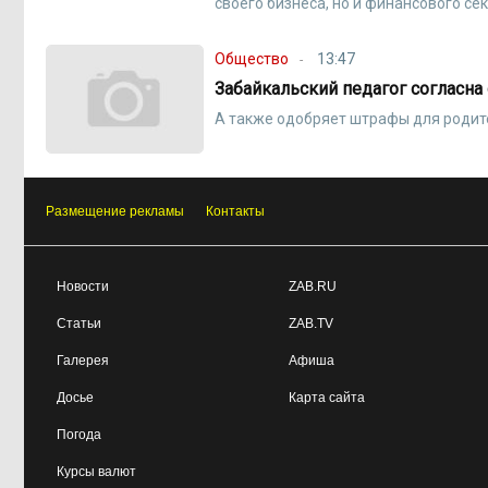
своего бизнеса, но и финансового се
Общество
13:47
Забайкальский педагог согласна
А также одобряет штрафы для родит
Размещение рекламы
Контакты
Новости
ZAB.RU
Статьи
ZAB.TV
Галерея
Афиша
Досье
Карта сайта
Погода
Курсы валют