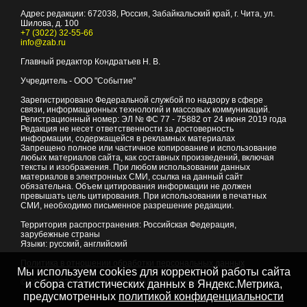
Адрес редакции:
672038
, Россия, Забайкальский край, г.
Чита
,
ул.
Шилова, д. 100
+7 (3022) 32-55-66
info@zab.ru
Главный редактор Кондратьев Н. В.
Учредитель - ООО "Событие"
Зарегистрировано Федеральной службой по надзору в сфере
связи, информационных технологий и массовых коммуникаций.
Регистрационный номер: ЭЛ № ФС 77 - 75882 от 24 июня 2019 года
Редакция не несет ответственности за достоверность
информации, содержащейся в рекламных материалах
Запрещено полное или частичное копирование и использование
любых материалов сайта, как составных произведений, включая
тексты и изображения. При любом использовании данных
материалов в электронных СМИ, ссылка на данный сайт
обязательна. Объем цитирования информации не должен
превышать цель цитирования. При использовании в печатных
СМИ, необходимо письменное разрешение редакции.
Территория распространения: Российская Федерация,
зарубежные страны
Языки: русский, английский
Политика в отношении обработки персональных данных
Мы используем cookies для корректной работы сайта
© 2007 - 2026
Портал Читы и Забайкальского края
и сбора статистических данных в Яндекс.Метрика,
предусмотренных
политикой конфиденциальности