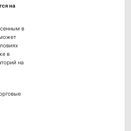
тся на
есенным в
сможет
словиях
же в
аторий на
орговые