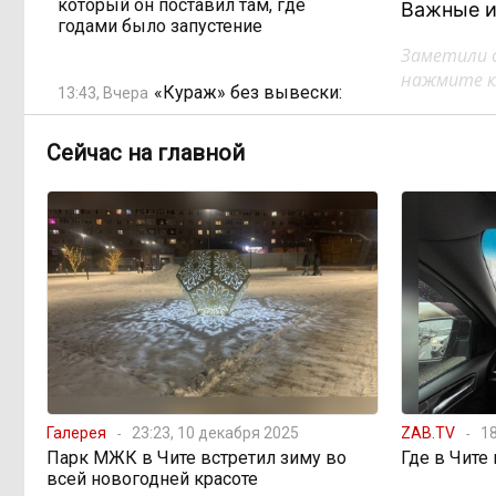
который он поставил там, где
Важные и
годами было запустение
Заметили 
нажмите кл
«Кураж» без вывески:
13:43, Вчера
магазин, который лишился
лицензии, продолжает торговать
Сейчас на главной
спиртным по ночам
Государство спешит
11:58, Вчера
распродать конфискат: почему
Минфин хочет вдвое сократить
сроки реализации изъятого
имущества
Одна метеостанция на
11:02, Вчера
весь город: как Чита не замечает
ливней
Галерея
23:23, 10 декабря 2025
ZAB.TV
18
Парк МЖК в Чите встретил зиму во
Где в Чите
всей новогодней красоте
Электронные квитанции
08:59, Вчера