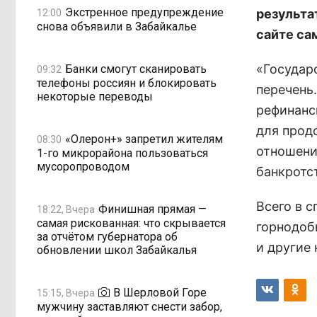
Экстренное предупреждение
результа
12:00
снова объявили в Забайкалье
сайте са
«Государ
Банки смогут сканировать
09:32
телефоны россиян и блокировать
перечень
некоторые переводы
рефинанс
для прод
«Олерон+» запретил жителям
08:30
отношени
1-го микрорайона пользоваться
мусоропроводом
банкротст
Всего в 
Финишная прямая —
18:22, Вчера
самая рискованная: что скрывается
горнодоб
за отчётом губернатора об
и другие
обновлении школ Забайкалья
В Шерловой Горе
15:15, Вчера
мужчину заставляют снести забор,