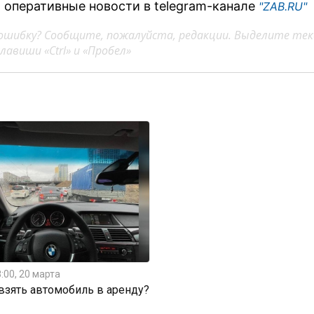
 оперативные новости в telegram-канале
"ZAB.RU"
ошибку? Сообщите, пожалуйста, редакции. Выделите тек
авиши «Ctrl» и «Пробел»
:00, 20 марта
 взять автомобиль в аренду?