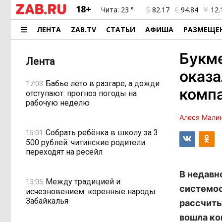
18+
Чита:
23 °
82.17
94.84
12.
ЛЕНТА
ZAB.TV
СТАТЬИ
АФИША
РАЗМЕЩЕ
Букм
Лента
оказа
Бабье лето в разгаре, а дожди
17:03
комп
отступают: прогноз погоды на
рабочую неделю
Алеся Мали
Собрать ребёнка в школу за 3
15:01
500 рублей: читинские родители
переходят на ресейл
В недавн
Между традицией и
13:05
системоо
исчезновением: коренные народы
Забайкалья
рассчиты
вошла ко