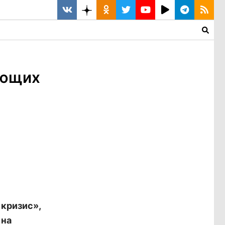
ующих
 кризис»,
 на