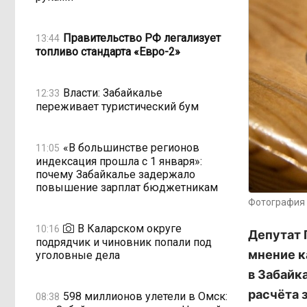
Правительство РФ легализует
13:44
топливо стандарта «Евро-2»
Власти: Забайкалье
12:33
переживает туристический бум
«В большинстве регионов
11:05
индексация прошла с 1 января»:
почему Забайкалье задержало
повышение зарплат бюджетникам
Фотография 
В Каларском округе
10:16
Депутат 
подрядчик и чиновник попали под
мнение к
уголовные дела
в Забайк
расчёта 
598 миллионов улетели в Омск:
08:38