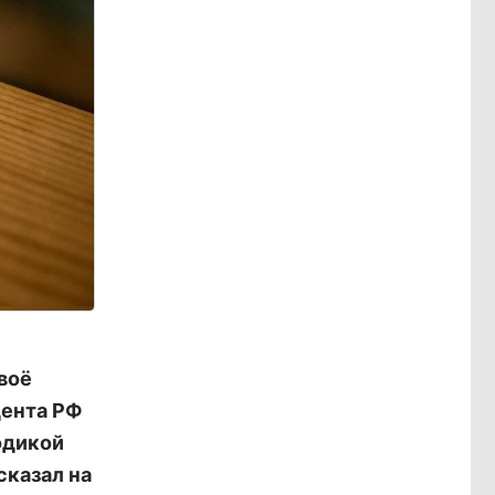
воё
дента РФ
одикой
сказал на