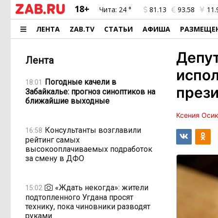
18+
Чита:
24 °
81.13
93.58
11.
ЛЕНТА
ZAB.TV
СТАТЬИ
АФИША
РАЗМЕЩЕ
Депу
Лента
испол
Погодные качели в
18:01
прези
Забайкалье: прогноз синоптиков на
ближайшие выходные
Ксения Оси
Консультанты возглавили
16:58
рейтинг самых
высокооплачиваемых подработок
за смену в ДФО
«Ждать некогда»: жители
15:02
подтопленного Угдана просят
технику, пока чиновники разводят
руками