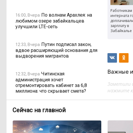
Работникам
По волнам Арахлея: на
16:00, Вчера
интерната г
любимом озере забайкальцев
доплачивал
зарплату в
улучшили LTE-сеть
Забайкалье
Путин подписал закон,
12:33, Вчера
вдвое расширяющий основания для
выдворения мигрантов
Важные и
Читинская
12:32, Вчера
администрация хочет
Заметили 
отремонтировать кабинет за 6,8
нажмите кл
миллиона: что скрывает смета?
«Нефтемаркет» отвечает:
11:47, Вчера
Сейчас на главной
региональные власти неточно
изложили ситуацию с топливным
кризисом