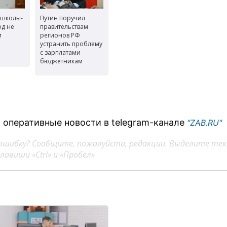
 школы-
Путин поручил
од не
правительствам
и
регионов РФ
устранить проблему
с зарплатами
бюджетникам
 оперативные новости в telegram-канале
"ZAB.RU"
ошибку? Сообщите, пожалуйста, редакции. Выделите тек
авиши «Ctrl» и «Пробел»