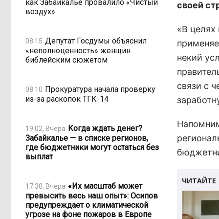
как Забайкалье провалило «Чистый
своей ст
воздух»
«В целях
Депутат Госдумы объяснил
08:15
применяет
«неполноценность» женщин
некий ус
библейским сюжетом
правитель
связи с 
Прокуратура начала проверку
08:10
из-за раскопок ТГК-14
заработну
Напомним
Когда ждать денег?
19:02, Вчера
регионал
Забайкалье — в списке регионов,
где бюджетники могут остаться без
бюджетни
выплат
«Их масштаб может
17:30, Вчера
превысить весь наш опыт»: Осипов
предупреждает о климатической
угрозе на фоне пожаров в Европе