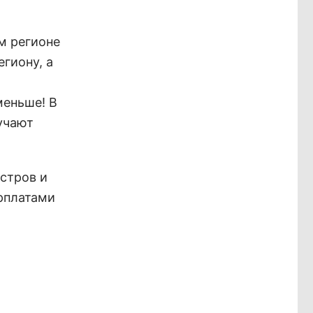
м регионе
гиону, а
меньше! В
учают
стров и
рплатами