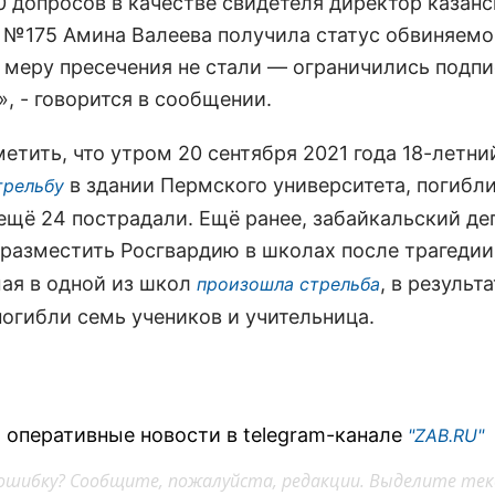
0 допросов в качестве свидетеля директор казан
 №175 Амина Валеева получила статус обвиняемо
 меру пресечения не стали — ограничились подпи
, - говорится в сообщении.
етить, что утром 20 сентября 2021 года 18-летни
в здании Пермского университета, погибли
трельбу
 ещё 24 пострадали. Ещё ранее, забайкальский де
разместить Росгвардию в школах после трагедии 
мая в одной из школ
, в результа
произошла стрельба
погибли семь учеников и учительница.
 оперативные новости в telegram-канале
"ZAB.RU"
ошибку? Сообщите, пожалуйста, редакции. Выделите тек