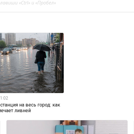
авиши «Ctrl» и «Пробел»
1:02
станция на весь город: как
мечает ливней