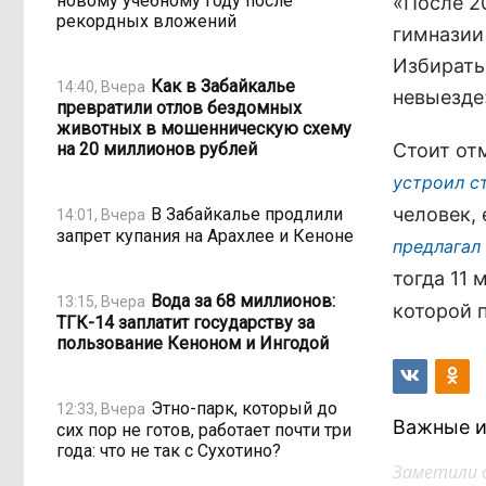
новому учебному году после
«После 2
рекордных вложений
гимназии
Избирать
Как в Забайкалье
14:40, Вчера
невыезде»
превратили отлов бездомных
животных в мошенническую схему
на 20 миллионов рублей
Стоит отм
устроил с
человек,
В Забайкалье продлили
14:01, Вчера
запрет купания на Арахлее и Кеноне
предлагал
тогда 11 
Вода за 68 миллионов:
13:15, Вчера
которой 
ТГК-14 заплатит государству за
пользование Кеноном и Ингодой
Этно-парк, который до
12:33, Вчера
Важные и
сих пор не готов, работает почти три
года: что не так с Сухотино?
Заметили 