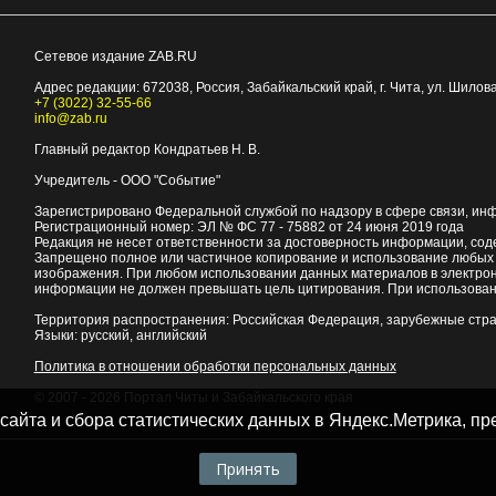
Сетевое издание ZAB.RU
Адрес редакции:
672038
, Россия, Забайкальский край, г.
Чита
,
ул. Шилова
+7 (3022) 32-55-66
info@zab.ru
Главный редактор Кондратьев Н. В.
Учредитель - ООО "Событие"
Зарегистрировано Федеральной службой по надзору в сфере связи, ин
Регистрационный номер: ЭЛ № ФС 77 - 75882 от 24 июня 2019 года
Редакция не несет ответственности за достоверность информации, со
Запрещено полное или частичное копирование и использование любых м
изображения. При любом использовании данных материалов в электро
информации не должен превышать цель цитирования. При использован
Территория распространения: Российская Федерация, зарубежные стр
Языки: русский, английский
Политика в отношении обработки персональных данных
© 2007 - 2026
Портал Читы и Забайкальского края
 сайта и сбора статистических данных в Яндекс.Метрика, 
Принять