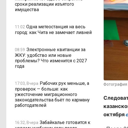
сроки реализации изъятого
имущества
Одна метеостанция на весь
11:02
город: как Чита не замечает ливней
Электронные квитанции за
08:59
ЖКУ: удобство или новые
проблемы? Что изменится с 2027
года
Рабочих рук меньше, а
17:03, Вчера
Фотография 
проверок — больше: как
ужесточение миграционного
Следоват
законодательства бьёт по карману
работодателей
казанско
октября
Забайкалье готовится к
16:32, Вчера