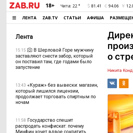
18+
Чита:
22 °
81.41
94.06
12.
ЛЕНТА
ZAB.TV
СТАТЬИ
АФИША
РАЗМЕЩЕ
Дирек
Лента
произ
В Шерловой Горе мужчину
15:15
о стр
заставляют снести забор, который
он поставил там, где годами было
запустение
Никита Конд
«Кураж» без вывески: магазин,
13:43
который лишился лицензии,
продолжает торговать спиртным по
ночам
Государство спешит
11:58
распродать конфискат: почему
Минфин хочет вдвое сократить