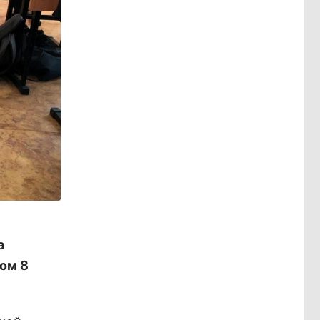
а
том 8