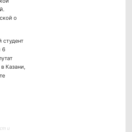
ской
й.
ской о
й студент
 6
путат
в Казани,
те
ст и