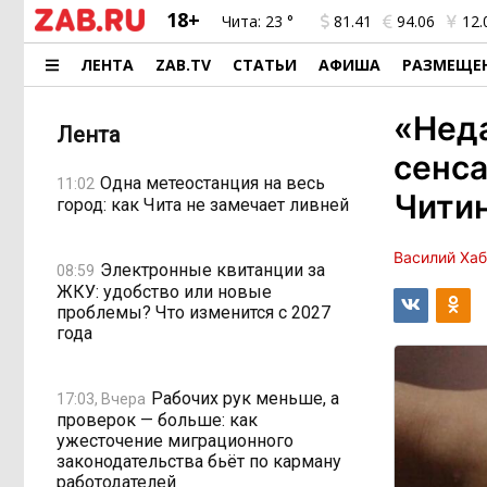
18+
Чита:
23 °
81.41
94.06
12.
ЛЕНТА
ZAB.TV
СТАТЬИ
АФИША
РАЗМЕЩЕ
«Неда
Лента
сенс
Одна метеостанция на весь
11:02
Читин
город: как Чита не замечает ливней
Василий Ха
Электронные квитанции за
08:59
ЖКУ: удобство или новые
проблемы? Что изменится с 2027
года
Рабочих рук меньше, а
17:03, Вчера
проверок — больше: как
ужесточение миграционного
законодательства бьёт по карману
работодателей