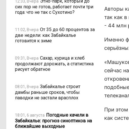
Этно-парк, который до
12:33, Вчера
сих пор не готов, работает почти три
Авторы к
года: что не так с Сухотино?
так как в
- 44 млн 
От 35 до 60 процентов за
11:02, Вчера
две недели: как Забайкалье
Именно ф
готовится к зиме
серьёзны
Сахар, курица и хлеб
09:31, Вчера
«Машуков
продолжают дорожать, а статистика
рисует обратное
сейчас н
откровен
Забайкалье строит
подобные
08:01, Вчера
дамбы раньше сроков, чтобы
телеканал
паводки не застали врасплох
При этом
Погодные качели в
18:01, 6 августа
как сист
Забайкалье: прогноз синоптиков на
ближайшие выходные