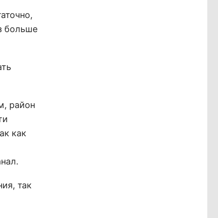
аточно,
аз больше
ать
м, район
ти
ак как
анал.
ия, так