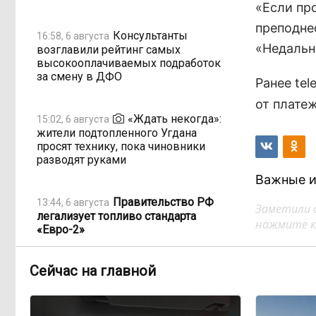
«Если пр
преподне
Консультанты
16:58, 6 августа
«Недальн
возглавили рейтинг самых
высокооплачиваемых подработок
за смену в ДФО
Ранее te
от плате
«Ждать некогда»:
15:02, 6 августа
жители подтопленного Угдана
просят технику, пока чиновники
разводят руками
Важные и
Правительство РФ
13:44, 6 августа
Заметили 
легализует топливо стандарта
нажмите кл
«Евро-2»
Сейчас на главной
Власти: Забайкалье
12:33, 6 августа
переживает туристический бум