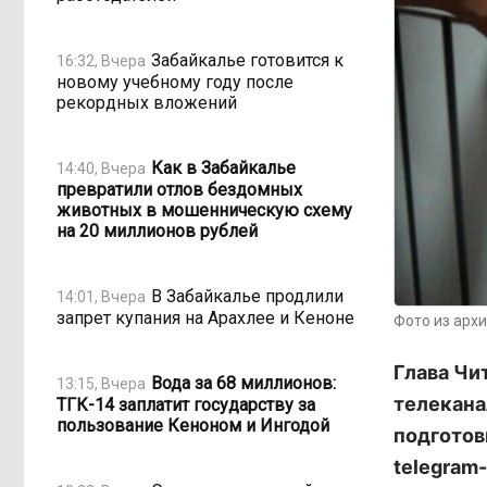
Забайкалье готовится к
16:32, Вчера
новому учебному году после
рекордных вложений
Как в Забайкалье
14:40, Вчера
превратили отлов бездомных
животных в мошенническую схему
на 20 миллионов рублей
В Забайкалье продлили
14:01, Вчера
запрет купания на Арахлее и Кеноне
Фото из арх
Глава Чи
Вода за 68 миллионов:
13:15, Вчера
телекана
ТГК-14 заплатит государству за
пользование Кеноном и Ингодой
подготов
telegram