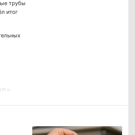
лые трубы
ёл итог
тельных
ст и