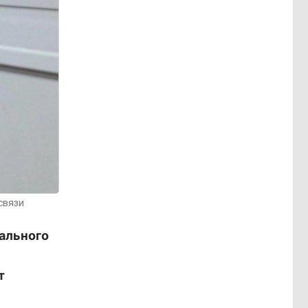
связи
нального
т