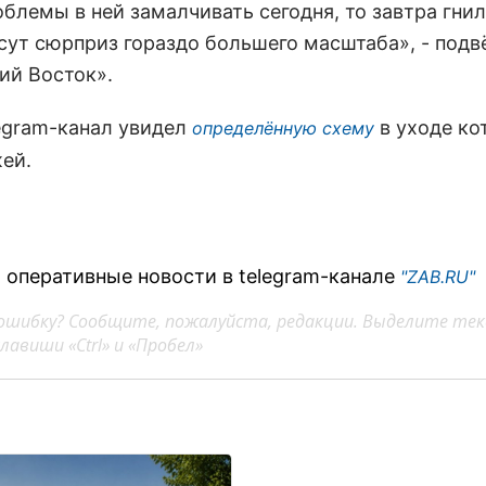
облемы в ней замалчивать сегодня, то завтра гни
сут сюрприз гораздо большего масштаба», - подв
ий Восток».
legram-канал увидел
в уходе ко
определённую схему
жей.
 оперативные новости в telegram-канале
"ZAB.RU"
ошибку? Сообщите, пожалуйста, редакции. Выделите тек
авиши «Ctrl» и «Пробел»