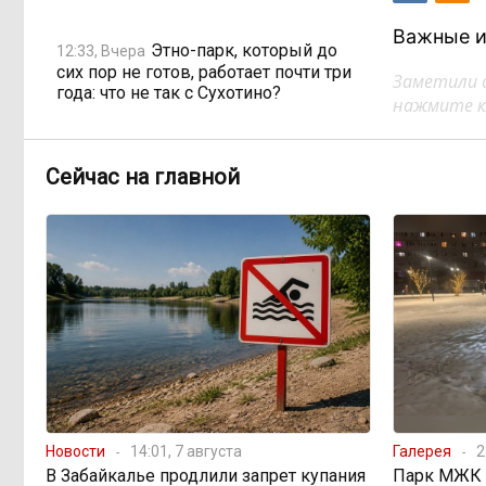
Важные и
Этно-парк, который до
12:33, Вчера
сих пор не готов, работает почти три
Заметили 
года: что не так с Сухотино?
нажмите кл
От 35 до 60 процентов за
11:02, Вчера
Сейчас на главной
две недели: как Забайкалье
готовится к зиме
Сахар, курица и хлеб
09:31, Вчера
продолжают дорожать, а статистика
рисует обратное
Забайкалье строит
08:01, Вчера
дамбы раньше сроков, чтобы
паводки не застали врасплох
Новости
14:01, 7 августа
Галерея
2
В Забайкалье продлили запрет купания
Парк МЖК в
Погодные качели в
18:01, 6 августа