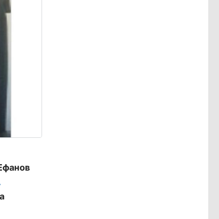
Ефанов
,
а