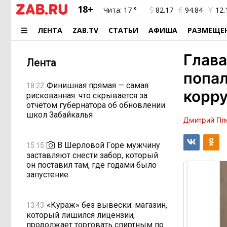
18+
Чита:
17 °
82.17
94.84
12.
ЛЕНТА
ZAB.TV
СТАТЬИ
АФИША
РАЗМЕЩЕ
Глава
Лента
попал
Финишная прямая — самая
18:22
корр
рискованная: что скрывается за
отчётом губернатора об обновлении
школ Забайкалья
Дмитрий Пл
В Шерловой Горе мужчину
15:15
заставляют снести забор, который
он поставил там, где годами было
запустение
«Кураж» без вывески: магазин,
13:43
который лишился лицензии,
продолжает торговать спиртным по