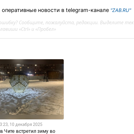
 оперативные новости в telegram-канале
"ZAB.RU"
ошибку? Сообщите, пожалуйста, редакции. Выделите тек
авиши «Ctrl» и «Пробел»
3:23, 10 декабря 2025
 Чите встретил зиму во