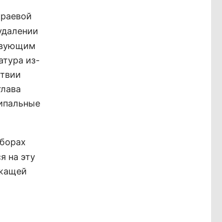
краевой
удалении
ствующим
атура из-
ствии
глава
ипальные
ыборах
я на эту
ежащей