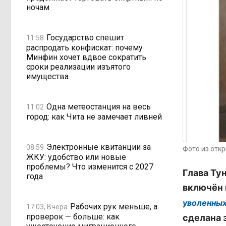
ночам
Государство спешит
11:58
распродать конфискат: почему
Минфин хочет вдвое сократить
сроки реализации изъятого
имущества
Одна метеостанция на весь
11:02
город: как Чита не замечает ливней
Электронные квитанции за
08:59
Фото из отк
ЖКУ: удобство или новые
проблемы? Что изменится с 2027
Глава Ту
года
включён 
уволенных
Рабочих рук меньше, а
17:03, Вчера
проверок — больше: как
сделана 