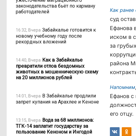
ужесточение миграционного
законодательства бьёт по карману
Как ранее
работодателей
суд оста
Ефанова 
Забайкалье готовится к
16:32, Вчера
новому учебному году после
иском в 
рекордных вложений
за грубы
коррупци
Как в Забайкалье
14:40, Вчера
района М
превратили отлов бездомных
животных в мошенническую схему
контракт
на 20 миллионов рублей
Напомним
В Забайкалье продлили
Ефанов с
14:01, Вчера
запрет купания на Арахлее и Кеноне
должност
его отцу.
Вода за 68 миллионов:
13:15, Вчера
ТГК-14 заплатит государству за
пользование Кеноном и Ингодой