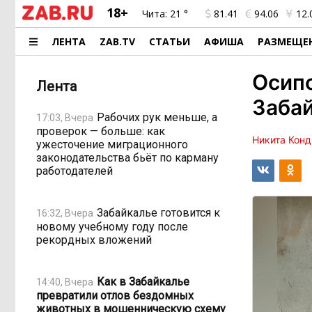
18+
Чита:
21 °
81.41
94.06
12.
ЛЕНТА
ZAB.TV
СТАТЬИ
АФИША
РАЗМЕЩЕ
Осип
Лента
Забай
Рабочих рук меньше, а
17:03, Вчера
проверок — больше: как
Никита Конд
ужесточение миграционного
законодательства бьёт по карману
работодателей
Забайкалье готовится к
16:32, Вчера
новому учебному году после
рекордных вложений
Как в Забайкалье
14:40, Вчера
превратили отлов бездомных
животных в мошенническую схему