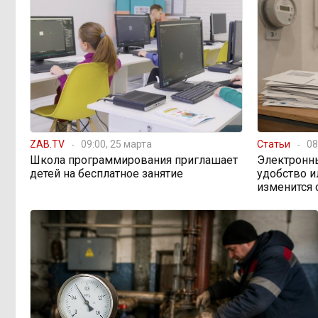
598 миллионов
08:38, 6 августа
улетели в Омск: как Забайкалье
провалило «Чистый воздух»
Депутат Госдумы
08:15, 6 августа
объяснил «неполноценность»
женщин библейским сюжетом
ZAB.TV
09:00, 25 марта
Статьи
08
Школа программирования приглашает
Электронн
детей на бесплатное занятие
удобство 
Прокуратура начала
08:10, 6 августа
изменится 
проверку из-за раскопок ТГК-14
Когда ждать денег?
19:02, 5 августа
Забайкалье — в списке регионов,
где бюджетники могут остаться без
выплат