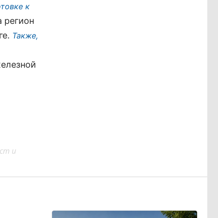
товке к
а регион
ге.
Также,
железной
ст и