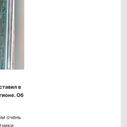
ставил в
гионе. Об
ом очень
тники