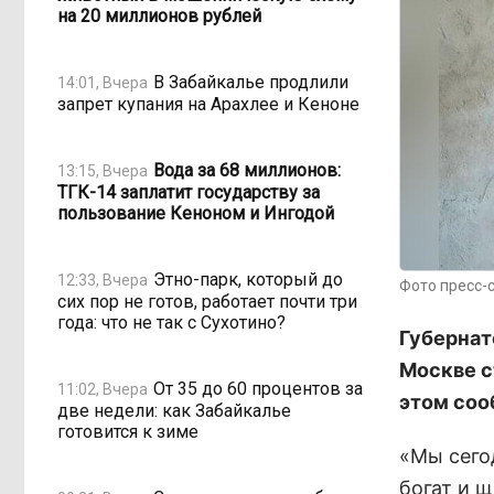
на 20 миллионов рублей
В Забайкалье продлили
14:01, Вчера
запрет купания на Арахлее и Кеноне
Вода за 68 миллионов:
13:15, Вчера
ТГК-14 заплатит государству за
пользование Кеноном и Ингодой
Этно-парк, который до
12:33, Вчера
Фото пресс-
сих пор не готов, работает почти три
года: что не так с Сухотино?
Губернат
Москве с
От 35 до 60 процентов за
11:02, Вчера
этом соо
две недели: как Забайкалье
готовится к зиме
«Мы сего
богат и 