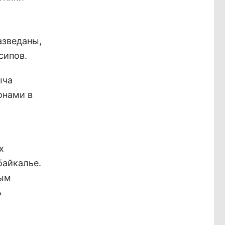
азведаны,
сипов.
ыча
онами в
х
байкалье.
мым
ь