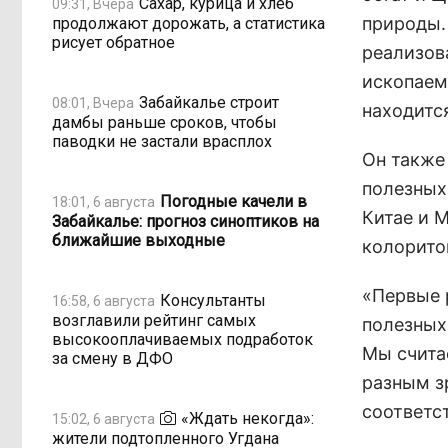
Сахар, курица и хлеб
09:31, Вчера
природы.
продолжают дорожать, а статистика
рисует обратное
реализова
ископаем
Забайкалье строит
08:01, Вчера
находится
дамбы раньше сроков, чтобы
паводки не застали врасплох
Он также 
полезных
Погодные качели в
18:01, 6 августа
Китае и 
Забайкалье: прогноз синоптиков на
ближайшие выходные
колорито
«Первые 
Консультанты
16:58, 6 августа
возглавили рейтинг самых
полезных
высокооплачиваемых подработок
Мы счита
за смену в ДФО
разным з
соответс
«Ждать некогда»:
15:02, 6 августа
жители подтопленного Угдана