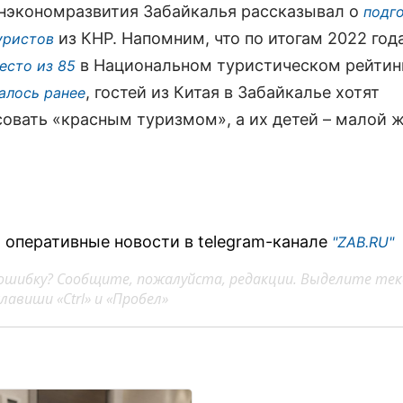
нэкономразвития Забайкалья рассказывал о
подго
из КНР. Напомним, что по итогам 2022 год
уристов
в Национальном туристическом рейтин
есто из 85
, гостей из Китая в Забайкалье хотят
алось ранее
совать «красным туризмом», а их детей – малой 
 оперативные новости в telegram-канале
"ZAB.RU"
ошибку? Сообщите, пожалуйста, редакции. Выделите тек
авиши «Ctrl» и «Пробел»