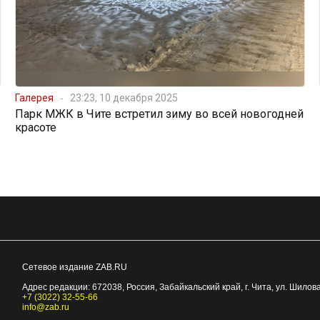
Галерея
23:23, 10 декабря 2025
Парк МЖК в Чите встретил зиму во всей новогодней
красоте
Сетевое издание ZAB.RU
Адрес редакции:
672038
, Россия, Забайкальский край, г.
Чита
,
ул. Шилова
+7 (3022) 32-55-66
info@zab.ru