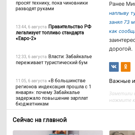
просят технику, пока чиновники
Ранее Ми
разводят руками
наплыву т
занял 73 м
Правительство РФ
13:44, 6 августа
как сообщ
легализует топливо стандарта
«Евро-2»
заинтере
дорогой.
Власти: Забайкалье
12:33, 6 августа
переживает туристический бум
«В большинстве
Важные и
11:05, 6 августа
регионов индексация прошла с 1
января»: почему Забайкалье
Заметили 
задержало повышение зарплат
нажмите кл
бюджетникам
Сейчас на главной
В Каларском
10:16, 6 августа
округе подрядчик и чиновник
попали под уголовные дела